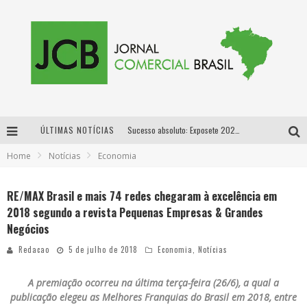
ÚLTIMAS NOTÍCIAS
Sucesso absoluto: Exposete 2026 ultrapassa a marca de 25 mil ingressos vendidos em apenas uma semana
Home
Notícias
Economia
Proibida: a cerveja pioneira que levou o puro malte ao grande público
Designer mineira lança jogo educativo sobre coleta seletiva na maior feira de jogos de tabuleiro da América Latina
RE/MAX Brasil e mais 74 redes chegaram à excelência em
2018 segundo a revista Pequenas Empresas & Grandes
Proibida anuncia retorno da Puro Malte Extra e consolida trajetória de democratização cervejeira no Brasil
Negócios
Redacao
5 de julho de 2018
Economia
,
Notícias
A premiação ocorreu na última terça-feira (26/6), a qual a
publicação elegeu as Melhores Franquias do Brasil em 2018, entre