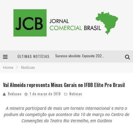
Sucesso absoluto: Exposete 2026 ultrapassa a marca de 25 mil ingressos vendidos em apenas uma semana
ÚLTIMAS NOTÍCIAS
Proibida: a cerveja pioneira que levou o puro malte ao grande público
Home
Notícias
Designer mineira lança jogo educativo sobre coleta seletiva na maior feira de jogos de tabuleiro da América Latina
Val Almeida representa Minas Gerais no IFBB Elite Pro Brasil
Proibida anuncia retorno da Puro Malte Extra e consolida trajetória de democratização cervejeira no Brasil
Redacao
1 de março de 2018
Notícias
A mineira participará de mais um torneio internacional e mira o
podium da competição que acontece dia 10 de março no Centro de
Convenções do Teatro Rio Vermelho, em Goiânia