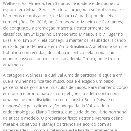
Wellness, Val Almeida, tem 39 anos de idade e é destaque no
esporte em Minas Gerais. A atleta começou a se profissionalizar
há menos de dois anos e, de lá para cá, participou de seis
competições. Em 2016, no Campeonato Mineiro de Estreantes,
ela conquistou a premiação máxima. Posteriormente se
classificou em 3º lugar no Campeonato Mineiro, e o 7º lugar no
Brasileiro. Em 2017, ela conseguiu manter os resultados, ficando
em 3º lugar no Mineiro e em 7º no Brasileiro. A atleta que sempre
trabalhou com vendas, descobriu incentivo pela modalidade
quando passou a administrar a academia Omnia, onde treina
atualmente.
A categoria Wellness, a qual Val Almeida participa, é aquela em
que a mulher não fica tão musculosa e é exigido um baixo
percentual de gordura e músculos definidos. Para manter o corpo
em forma e pronto para as competições, a atleta conta com
uma equipe multidisciplinar: o nutricionista Bricio Paiva é o
responsável pela alimentação adequada da Val, aliado à
endocrinologista Eliana Teixeira, que cuida do equilíbrio hormonal
da atleta e modelo. O preparador físico Petrone Moreira define
metas e objetivos e planeja os treinos de acordo com as
necessidades. E como a categoria está ligada diretamente à