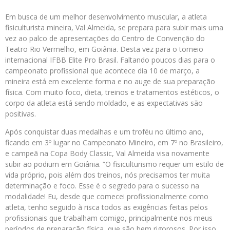
Em busca de um melhor desenvolvimento muscular, a atleta
fisiculturista mineira, Val Almeida, se prepara para subir mais uma
vez ao palco de apresentações do Centro de Convenção do
Teatro Rio Vermelho, em Goiânia. Desta vez para o torneio
internacional IFBB Elite Pro Brasil. Faltando poucos dias para o
campeonato profissional que acontece dia 10 de março, a
mineira está em excelente forma e no auge de sua preparação
física. Com muito foco, dieta, treinos e tratamentos estéticos, o
corpo da atleta está sendo moldado, e as expectativas são
positivas.
Após conquistar duas medalhas e um troféu no último ano,
ficando em 3º lugar no Campeonato Mineiro, em 7º no Brasileiro,
e campeã na Copa Body Classic, Val Almeida visa novamente
subir ao podium em Goiânia. “O fisiculturismo requer um estilo de
vida próprio, pois além dos treinos, nós precisamos ter muita
determinação e foco. Esse é o segredo para o sucesso na
modalidade! Eu, desde que comecei profissionalmente como
atleta, tenho seguido à risca todos as exigências feitas pelos
profissionais que trabalham comigo, principalmente nos meus
períodos de preparação física, que são bem rigorosos. Por isso