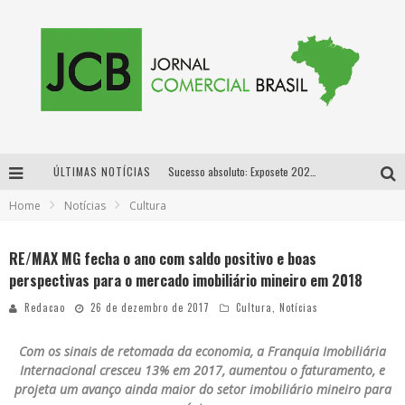
ÚLTIMAS NOTÍCIAS
Sucesso absoluto: Exposete 2026 ultrapassa a marca de 25 mil ingressos vendidos em apenas uma semana
Home
Notícias
Cultura
Proibida: a cerveja pioneira que levou o puro malte ao grande público
Designer mineira lança jogo educativo sobre coleta seletiva na maior feira de jogos de tabuleiro da América Latina
RE/MAX MG fecha o ano com saldo positivo e boas
perspectivas para o mercado imobiliário mineiro em 2018
Proibida anuncia retorno da Puro Malte Extra e consolida trajetória de democratização cervejeira no Brasil
Redacao
26 de dezembro de 2017
Cultura
,
Notícias
Com os sinais de retomada da economia, a Franquia Imobiliária
Internacional cresceu 13% em 2017, aumentou o faturamento, e
projeta um avanço ainda maior do setor imobiliário mineiro para