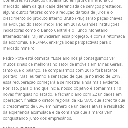
Corretores Associados trabalhando em prol da melhoria do
mercado, além da qualidade diferenciada de serviços prestados,
alguns outros fatores como a redução da taxa de juros e o
crescimento do produto Interno Bruto (PIB) serão peças-chaves
na evolução do setor imobiliário em 2018. Grandes instituições
indicadoras como o Banco Central e o Fundo Monetário
Internacional (FMI) anunciaram essa projeção, e com a retomada
da economia, a RE/MAX enxerga boas perspectivas para o
mercado mineiro.
Pedro Pote está otimista. “Esse ano nós já conseguimos ver
muitos sinais de melhoras no setor de imóveis em Minas Gerais,
tanto que o balanço, se compararmos com 2016 foi bastante
positivo. Mas, eu tenho a sensação de que, já no início de 2018,
essa recuperação começará a se mostrar ainda mais evidente.
Por isso, para o ano que inicia, nosso objetivo é somar mais 10
novas franquias no estado, e fechar o ano com 22 unidades em
operação”, finaliza o diretor regional da RE/MAX, que acredita que
o crescimento de 60% em número de unidades ativas é resultado
da experiência acumulada e da confiança que a marca vem
conquistando junto dos empresários.