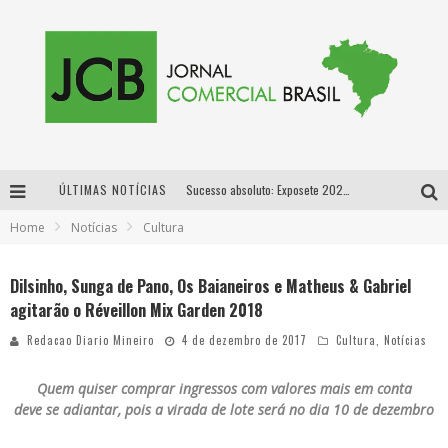
ÚLTIMAS NOTÍCIAS
Sucesso absoluto: Exposete 2026 ultrapassa a marca de 25 mil ingressos vendidos em apenas uma semana
Home
Notícias
Cultura
Proibida: a cerveja pioneira que levou o puro malte ao grande público
Designer mineira lança jogo educativo sobre coleta seletiva na maior feira de jogos de tabuleiro da América Latina
Dilsinho, Sunga de Pano, Os Baianeiros e Matheus & Gabriel
agitarão o Réveillon Mix Garden 2018
Proibida anuncia retorno da Puro Malte Extra e consolida trajetória de democratização cervejeira no Brasil
Redacao Diario Mineiro
4 de dezembro de 2017
Cultura
,
Notícias
Quem quiser comprar ingressos com valores mais em conta
deve se adiantar, pois a virada de lote será no dia 10 de dezembro