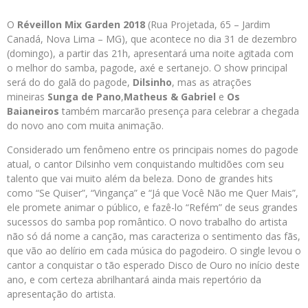
O
Réveillon Mix Garden 2018
(Rua Projetada, 65 – Jardim
Canadá, Nova Lima – MG), que acontece no dia 31 de dezembro
(domingo), a partir das 21h, apresentará uma noite agitada com
o melhor do samba, pagode, axé e sertanejo. O show principal
será do do galã do pagode,
Dilsinho
, mas as atrações
mineiras
Sunga de Pano
,
Matheus & Gabriel
e
Os
Baianeiros
também marcarão presença para celebrar a chegada
do novo ano com muita animação.
Considerado um fenômeno entre os principais nomes do pagode
atual, o cantor Dilsinho vem conquistando multidões com seu
talento que vai muito além da beleza. Dono de grandes hits
como “Se Quiser”, “Vingança” e “Já que Você Não me Quer Mais”,
ele promete animar o público, e fazê-lo “Refém” de seus grandes
sucessos do samba pop romântico. O novo trabalho do artista
não só dá nome a canção, mas caracteriza o sentimento das fãs,
que vão ao delírio em cada música do pagodeiro. O single levou o
cantor a conquistar o tão esperado Disco de Ouro no início deste
ano, e com certeza abrilhantará ainda mais repertório da
apresentação do artista.