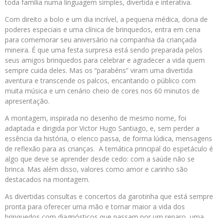
toda família numa linguagem simples, divertida e interativa.
Com direito a bolo e um dia incrível, a pequena médica, dona de
poderes especiais e uma clínica de brinquedos, entra em cena
para comemorar seu aniversário na companhia da criançada
mineira. É que uma festa surpresa está sendo preparada pelos
seus amigos brinquedos para celebrar e agradecer a vida quem
sempre cuida deles. Mas os “parabéns” viram uma divertida
aventura e transcende os palcos, encantando o público com
muita música e um cenário cheio de cores nos 60 minutos de
apresentação.
A montagem, inspirada no desenho de mesmo nome, foi
adaptada e dirigida por Victor Hugo Santiago, e, sem perder a
essência da história, o elenco passa, de forma lúdica, mensagens
de reflexão para as crianças. A temática principal do espetáculo é
algo que deve se aprender desde cedo: com a saúde não se
brinca. Mas além disso, valores como amor e carinho são
destacados na montagem.
As divertidas consultas e concertos da garotinha que está sempre
pronta para oferecer uma mão e tornar maior a vida dos
brinquedos com diagnósticos que passam por um reparo, uma