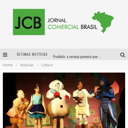
ÚLTIMAS NOTÍCIAS
Proibida: a cerveja pioneira que levou o puro malte ao grande público
Home
Notícias
Cultura
Designer mineira lança jogo educativo sobre coleta seletiva na maior feira de jogos de tabuleiro da América Latina
Proibida anuncia retorno da Puro Malte Extra e consolida trajetória de democratização cervejeira no Brasil
Sucesso absoluto: Exposete 2026 ultrapassa a marca de 25 mil ingressos vendidos em apenas uma semana