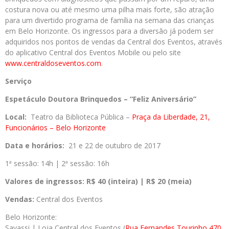
costura nova ou até mesmo uma pilha mais forte, são atração
para um divertido programa de família na semana das crianças
em Belo Horizonte. Os ingressos para a diversão já podem ser
adquiridos nos pontos de vendas da Central dos Eventos, através
do aplicativo Central dos Eventos Mobile ou pelo site
www.centraldoseventos.com
.
Serviço
Espetáculo Doutora Brinquedos – “Feliz Aniversário”
Local:
Teatro da Biblioteca Pública –
Praça da Liberdade, 21,
Funcionários – Belo Horizonte
Data e horários:
21 e 22 de outubro de 2017
1ª sessão: 14h | 2ª sessão: 16h
Valores de ingressos:
R$ 40 (inteira) | R$ 20 (meia)
Vendas:
Central dos Eventos
Belo Horizonte:
Savassi | Loja Central dos Eventos (
Rua Fernandes Tourinho 470,