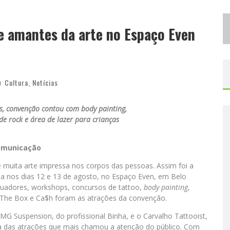
D
ESIGNER MINEIRA LANÇA JOGO EDUCATIVO SOBRE COLETA SELETIVA NA MAIOR FEIRA DE JOGOS DE TABULEIRO DA AMÉRICA LATINA
e amantes da arte no Espaço Even
P
ROIBIDA ANUNCIA RETORNO DA PURO MALTE EXTRA E CONSOLIDA TRAJETÓRIA DE DEMOCRATIZAÇÃO CERVEJEIRA NO BRASIL
Cultura
,
Notícias
s, convenção contou com body painting,
e rock e área de lazer para crianças
Comunicação
 muita arte impressa nos corpos das pessoas. Assim foi a
da nos dias 12 e 13 de agosto, no Espaço Even, em Belo
atuadores, workshops, concursos de tattoo,
body painting
,
 The Box e Ca$h foram as atrações da convenção.
 MG Suspension, do profissional Binha, e o Carvalho Tattooist,
ma das atrações que mais chamou a atenção do público. Com