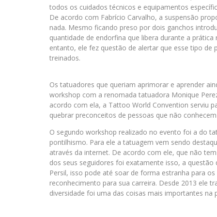
todos os cuidados técnicos e equipamentos específi
De acordo com Fabrício Carvalho, a suspensão propo
nada. Mesmo ficando preso por dois ganchos introduz
quantidade de endorfina que libera durante a prátic
entanto, ele fez questão de alertar que esse tipo de 
treinados.
Os tatuadores que queriam aprimorar e aprender aind
workshop com a renomada tatuadora Monique Perez, a
acordo com ela, a Tattoo World Convention serviu p
quebrar preconceitos de pessoas que não conhecem
O segundo workshop realizado no evento foi a do tat
pontilhismo. Para ele a tatuagem vem sendo destaqu
através da internet. De acordo com ele, que não t
dos seus seguidores foi exatamente isso, a questão 
Persil, isso pode até soar de forma estranha para o
reconhecimento para sua carreira. Desde 2013 ele tr
diversidade foi uma das coisas mais importantes na 