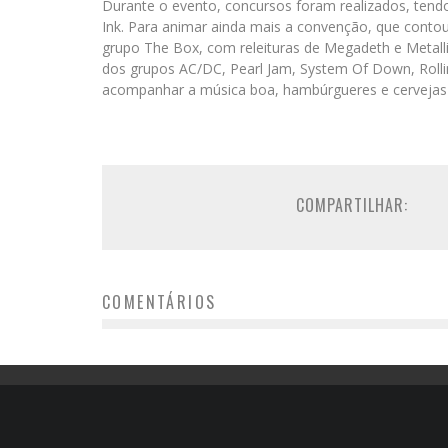
Durante o evento, concursos foram realizados, tend
Ink. Para animar ainda mais a convenção, que contou
grupo The Box, com releituras de Megadeth e Metall
dos grupos AC/DC, Pearl Jam, System Of Down, Rollin
acompanhar a música boa, hambúrgueres e cervejas a
COMPARTILHAR:
COMENTÁRIOS