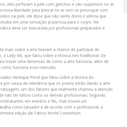
cos, eles perfuram a pele com ganchos e são suspensos no ar.
rciona liberdade para brincar no ar sem se preocupar com
idos na pele, ele disse que não sente dores e afirma que
a resulta em uma sensação prazerosa para o corpo. No
prática deve ser executada por profissionais preparados e
a mais sobre a arte tiveram a chance de participar do
 Lady Ink, que falou sobre a técnica neo traditional. De
ara trazer uma dimensão de como a arte funciona, além de
 como funciona esse mercado.
uador Henrique Persil que falou sobre a técnica do
e por causa da relevância que os jovens estão dando a arte
em tatuagem, um dos fatores que realmente chamou a atenção
de não ter tattoo como os demais profissionais. Segundo
s contratantes em eventos e fãs, mas trouxe um
abalha como tatuador e de acordo com o profissional, a
primeira edição da Tattoo World Convention.