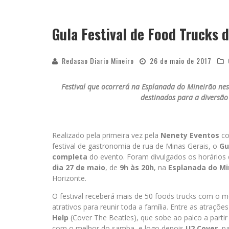
Gula Festival de Food Trucks
Redacao Diario Mineiro
26 de maio de 2017
Festival que ocorrerá na Esplanada do Mineirão ne
destinados para a diversão
Realizado pela primeira vez pela
Nenety Eventos
co
festival de gastronomia de rua de Minas Gerais, o
Gu
completa
do evento. Foram divulgados os horários 
dia 27 de maio
, de
9h às 20h
, na
Esplanada do Mi
Horizonte.
O festival receberá mais de 50 foods trucks com o
atrativos para reunir toda a família. Entre as atraçõ
Help
(Cover The Beatles), que sobe ao palco a parti
com o melhor do samba, e logo depois
U2 Cover
, p