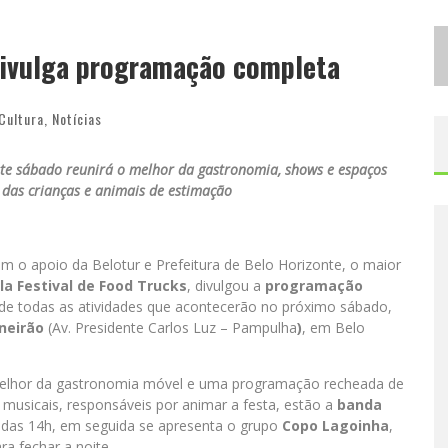
D
ESIGNER MINEIRA LANÇA JOGO EDUCATIVO SOBRE COLETA SELETIVA NA MAIOR FEIRA DE JOGOS DE TABULEIRO DA AMÉRICA LATINA
 divulga programação completa
P
ROIBIDA ANUNCIA RETORNO DA PURO MALTE EXTRA E CONSOLIDA TRAJETÓRIA DE DEMOCRATIZAÇÃO CERVEJEIRA NO BRASIL
Cultura
,
Notícias
ste sábado reunirá o melhor da gastronomia, shows e espaços
 das crianças e animais de estimação
m o apoio da Belotur e Prefeitura de Belo Horizonte, o maior
la Festival de Food Trucks
, divulgou a
programação
de todas as atividades que acontecerão no próximo sábado,
neirão
(Av. Presidente Carlos Luz – Pampulha
)
, em Belo
 melhor da gastronomia móvel e uma programação recheada de
es musicais, responsáveis por animar a festa, estão a
banda
r das 14h, em seguida se apresenta o grupo
Copo Lagoinha
,
ara fechar a noite.