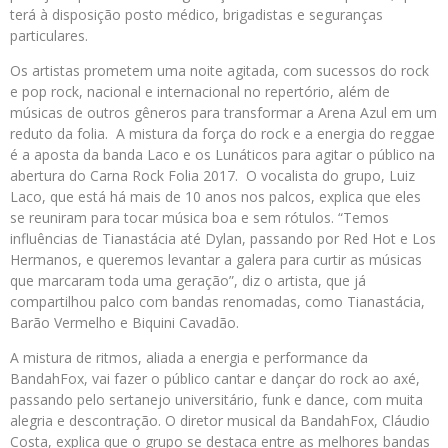
terá à disposição posto médico, brigadistas e seguranças
particulares.
Os artistas prometem uma noite agitada, com sucessos do rock
e pop rock, nacional e internacional no repertório, além de
músicas de outros gêneros para transformar a Arena Azul em um
reduto da folia. A mistura da força do rock e a energia do reggae
é a aposta da banda Laco e os Lunáticos para agitar o público na
abertura do Carna Rock Folia 2017. O vocalista do grupo, Luiz
Laco, que está há mais de 10 anos nos palcos, explica que eles
se reuniram para tocar música boa e sem rótulos. “Temos
influências de Tianastácia até Dylan, passando por Red Hot e Los
Hermanos, e queremos levantar a galera para curtir as músicas
que marcaram toda uma geração”, diz o artista, que já
compartilhou palco com bandas renomadas, como Tianastácia,
Barão Vermelho e Biquini Cavadão.
A mistura de ritmos, aliada a energia e performance da
BandahFox, vai fazer o público cantar e dançar do rock ao axé,
passando pelo sertanejo universitário, funk e dance, com muita
alegria e descontração. O diretor musical da BandahFox, Cláudio
Costa, explica que o grupo se destaca entre as melhores bandas