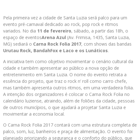
Pela primeira vez a cidade de Santa Luzia será palco para um
evento pré-carnaval dedicado ao rock, pop rock e ritmos
variados. No dia
11 de fevereiro
, sábado, a partir das 18h, o
espaço de eventos
Arena Azul
(Av. Frimisa, 1435, Santa Luzia,
MG) sediará o
Carna Rock Folia 2017
, com shows das bandas
Urutau Rock, BandahFox e Laco e os Lunáticos
.
A iniciativa tem como objetivo movimentar o cenário cultural da
cidade e também apresentar ao público a nova opção de
entretenimento em Santa Luzia. O nome do evento retrata a
essência do projeto, que traz o rock n’ roll como carro chefe,
mas também apresenta outros ritmos, em uma verdadeira folia.
A intenção dos organizadores é colocar o Carna Rock Folia no
calendário luziense, atraindo, além de foliões da cidade, pessoas
de outros municípios, o que ajudará a projetar Santa Luzia e
movimentar a economia local.
O Carna Rock Folia 2017 contará com uma estrutura completa de
palco, som, luz, banheiros e praça de alimentação. O evento foi
planejado priorizando a segurança e o conforto do público, que