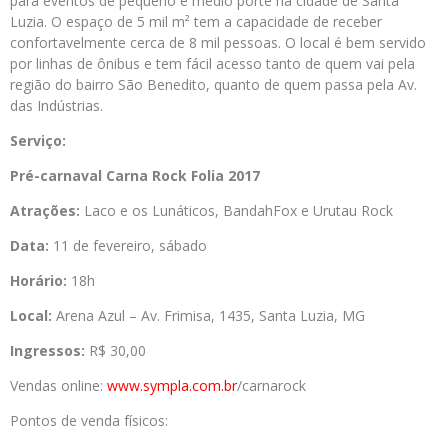
para eventos de pequeno e médio porte na cidade de Santa
Luzia. O espaço de 5 mil m² tem a capacidade de receber
confortavelmente cerca de 8 mil pessoas. O local é bem servido
por linhas de ônibus e tem fácil acesso tanto de quem vai pela
região do bairro São Benedito, quanto de quem passa pela Av.
das Indústrias.
Serviço:
Pré-carnaval Carna Rock Folia 2017
Atrações:
Laco e os Lunáticos, BandahFox e Urutau Rock
Data:
11 de fevereiro, sábado
Horário:
18h
Local:
Arena Azul – Av. Frimisa, 1435, Santa Luzia, MG
Ingressos:
R$ 30,00
Vendas online:
www.sympla.com.br
/carnarock
Pontos de venda físicos: