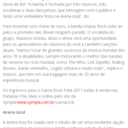
show de BH. “A banda é formada por três músicos, três
vocalistas e duas dançarinas, que interagem com o público e
farão uma verdadeira festa na Arena Azul”, diz.
Para encerrar com chave de ouro, a banda Urutau Rock sobe ao
palco e promete não deixar ninguém parado. O vocalista do
grupo, Mauricio Urutau, disse o show será uma oportunidade
para os apreciadores de clássicos do rock e também canções
atuais. “Vamos tocar de grandes sucessos da música mundial dos
anos 70 a atualidades, sempre misturando o melhor das bandas
de renome no rock mundial, como The Who, Led Zepellin, Rolling
Stones, Barão vermelho, Legião Urbana e muito mais”, explica o
músico, que tem em sua bagagem mais de 25 anos de
experiência musical.
Os ingressos para o Carna Rock Folia 2017 estão à venda nas
Padarias Pão Mais e online pelo site da
Sympla:
www.sympla.com.br
/carnarock.
Arena Azul
A Arena Azul foi criada com o intuito de ser uma excelente opção