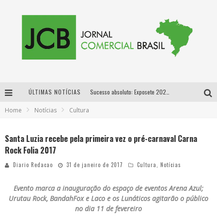
ÚLTIMAS NOTÍCIAS
Sucesso absoluto: Exposete 2026 ultrapassa a marca de 25 mil ingressos vendidos em apenas uma semana
Home
Notícias
Cultura
Proibida: a cerveja pioneira que levou o puro malte ao grande público
Designer mineira lança jogo educativo sobre coleta seletiva na maior feira de jogos de tabuleiro da América Latina
Santa Luzia recebe pela primeira vez o pré-carnaval Carna
Rock Folia 2017
Proibida anuncia retorno da Puro Malte Extra e consolida trajetória de democratização cervejeira no Brasil
Diario Redacao
31 de janeiro de 2017
Cultura
,
Notícias
Evento marca a inauguração do espaço de eventos Arena Azul;
Urutau Rock, BandahFox e Laco e os Lunáticos agitarão o público
no dia 11 de fevereiro