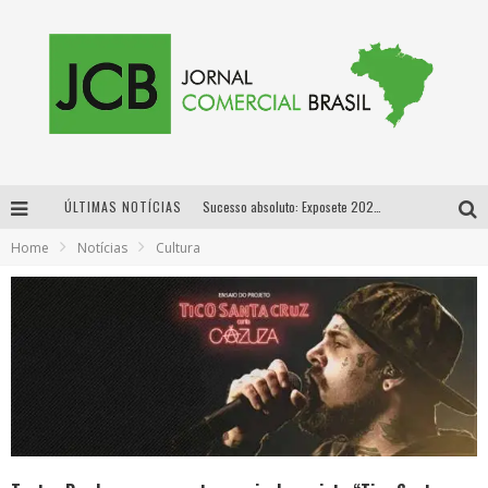
ÚLTIMAS NOTÍCIAS
Sucesso absoluto: Exposete 2026 ultrapassa a marca de 25 mil ingressos vendidos em apenas uma semana
Home
Notícias
Cultura
Proibida: a cerveja pioneira que levou o puro malte ao grande público
Designer mineira lança jogo educativo sobre coleta seletiva na maior feira de jogos de tabuleiro da América Latina
Proibida anuncia retorno da Puro Malte Extra e consolida trajetória de democratização cervejeira no Brasil