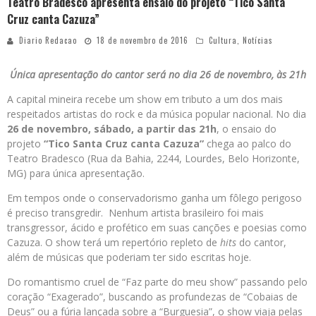
Teatro Bradesco apresenta ensaio do projeto “Tico Santa
Cruz canta Cazuza”
Diario Redacao
18 de novembro de 2016
Cultura
,
Notícias
Única apresentação do cantor será no dia 26 de novembro, às 21h
A capital mineira recebe um show em tributo a um dos mais
respeitados artistas do rock e da música popular nacional. No dia
26 de novembro, sábado, a partir das 21h
, o ensaio do
projeto
“Tico Santa Cruz canta Cazuza”
chega ao palco do
Teatro Bradesco (Rua da Bahia, 2244, Lourdes, Belo Horizonte,
MG) para única apresentação.
Em tempos onde o conservadorismo ganha um fôlego perigoso
é preciso transgredir. Nenhum artista brasileiro foi mais
transgressor, ácido e profético em suas canções e poesias como
Cazuza. O show terá um repertório repleto de
hits
do cantor,
além de músicas que poderiam ter sido escritas hoje.
Do romantismo cruel de “Faz parte do meu show” passando pelo
coração “Exagerado”, buscando as profundezas de “Cobaias de
Deus” ou a fúria lançada sobre a “Burguesia”, o show viaja pelas