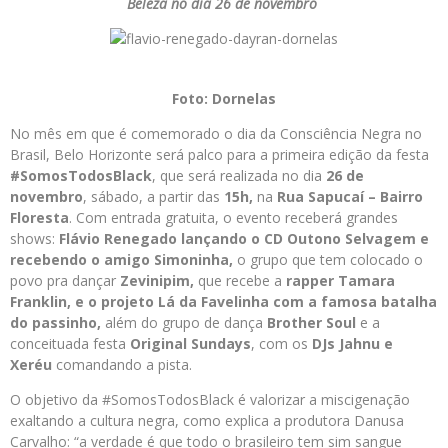
Beleza no dia 26 de novembro
Foto: Dornelas
No mês em que é comemorado o dia da Consciência Negra no
Brasil, Belo Horizonte será palco para a primeira edição da festa
#SomosTodosBlack
, que será realizada no dia
26 de
novembro
, sábado, a partir das
15h,
na
Rua Sapucaí – Bairro
Floresta
. Com entrada gratuita, o evento receberá grandes
shows:
Flávio Renegado lançando o CD Outono Selvagem e
recebendo o amigo Simoninha,
o grupo que tem colocado o
povo pra dançar
Zevinipim,
que recebe a
rapper Tamara
Franklin, e o projeto Lá da Favelinha com a famosa batalha
do passinho,
além do grupo de dança
Brother Soul
e a
conceituada festa
Original Sundays
, com os
DJs Jahnu e
Xeréu
comandando a pista.
O objetivo da #SomosTodosBlack é valorizar a miscigenação
exaltando a cultura negra, como explica a produtora Danusa
Carvalho: “a verdade é que todo o brasileiro tem sim sangue