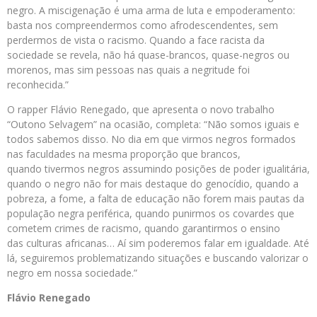
negro. A miscigenação é uma arma de luta e empoderamento:
basta nos compreendermos como afrodescendentes, sem
perdermos de vista o racismo. Quando a face racista da
sociedade se revela, não há quase-brancos, quase-negros ou
morenos, mas sim pessoas nas quais a negritude foi
reconhecida.”
O rapper Flávio Renegado, que apresenta o novo trabalho
“Outono Selvagem” na ocasião, completa: “Não somos iguais e
todos sabemos disso. No dia em que virmos negros formados
nas faculdades na mesma proporção que brancos,
quando tivermos negros assumindo posições de poder igualitária,
quando o negro não for mais destaque do genocídio, quando a
pobreza, a fome, a falta de educação não forem mais pautas da
população negra periférica, quando punirmos os covardes que
cometem crimes de racismo, quando garantirmos o ensino
das culturas africanas… Aí sim poderemos falar em igualdade. Até
lá, seguiremos problematizando situações e buscando valorizar o
negro em nossa sociedade.”
Flávio Renegado