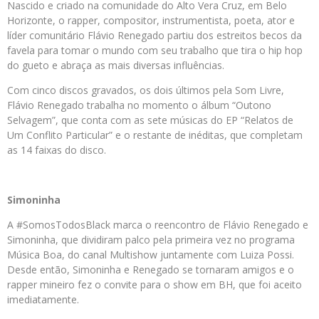
Nascido e criado na comunidade do Alto Vera Cruz, em Belo
Horizonte, o rapper, compositor, instrumentista, poeta, ator e
líder comunitário Flávio Renegado partiu dos estreitos becos da
favela para tomar o mundo com seu trabalho que tira o hip hop
do gueto e abraça as mais diversas influências.
Com cinco discos gravados, os dois últimos pela Som Livre,
Flávio Renegado trabalha no momento o álbum “Outono
Selvagem”, que conta com as sete músicas do EP “Relatos de
Um Conflito Particular” e o restante de inéditas, que completam
as 14 faixas do disco.
Simoninha
A #SomosTodosBlack marca o reencontro de Flávio Renegado e
Simoninha, que dividiram palco pela primeira vez no programa
Música Boa, do canal Multishow juntamente com Luiza Possi.
Desde então, Simoninha e Renegado se tornaram amigos e o
rapper mineiro fez o convite para o show em BH, que foi aceito
imediatamente.