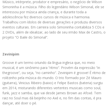
Músico, intérprete, produtor e empresário, o negócio de Wilson
Simoninha é a música. Filho do legendário Wilson Simonal, ele se
interessou por música ainda criança, e durante toda a
adolescência fez diversos cursos de música e harmonia.
Trabalhou com ídolos de diversas gerações e produziu diversos
eventos culturais. Em carreira solo Simoninha contabiliza 5 CDs e
2 DVDs, além de idealizar, ao lado de seu irmão Max de Castro, o
projeto “O Baile do Simonal”.
Zevinipim
Groove é um termo oriundo da língua inglesa que, no meio
musical, é um sinônimo para “ritmo”. Provém da expressão “in
thegroove”, ou seja, “no caminho”. Zevinipim é groove! É ritmo de
rolézinho pela música do mundo. O trio formado por Zé Mauro
(guitarra), Vinicius Ribeiro (baixo) e Felipe Bastos (bateria) surgiu
em 2014, misturando diferentes vertentes musicais como soul,
funk, jazz e samba, que vai desde James Brown ao Afoxé. Tem
raiz no Soul mas dá beijinho no Axé e, no fim das contas, é pra
dançar, até doer o pé.