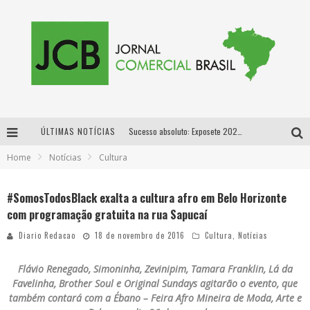
Sucesso absoluto: Exposete 2026 ultrapassa a marca de 25 mil ingressos vendidos em apenas uma semana
ÚLTIMAS NOTÍCIAS
Proibida: a cerveja pioneira que levou o puro malte ao grande público
Home
Notícias
Cultura
Designer mineira lança jogo educativo sobre coleta seletiva na maior feira de jogos de tabuleiro da América Latina
#SomosTodosBlack exalta a cultura afro em Belo Horizonte
Proibida anuncia retorno da Puro Malte Extra e consolida trajetória de democratização cervejeira no Brasil
com programação gratuita na rua Sapucaí
Diario Redacao
18 de novembro de 2016
Cultura
,
Notícias
Flávio Renegado, Simoninha, Zevinipim, Tamara Franklin, Lá da
Favelinha, Brother Soul e Original Sundays agitarão o evento, que
também contará com a Ébano – Feira Afro Mineira de Moda, Arte e