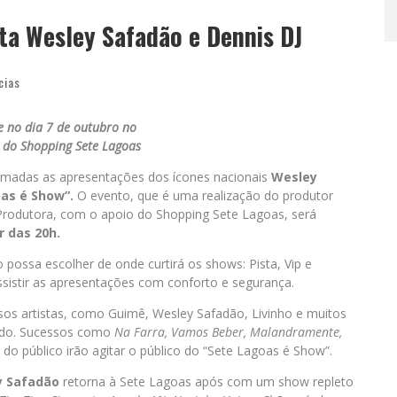
ta Wesley Safadão e Dennis DJ
cias
e no dia 7 de outubro no
 do Shopping Sete Lagoas
irmadas as apresentações dos ícones nacionais
Wesley
as é Show”.
O evento, que é uma realização do produtor
 Produtora, com o apoio do Shopping Sete Lagoas, será
r das 20h.
o possa escolher de onde curtirá os shows: Pista, Vip e
sistir as apresentações com conforto e segurança.
sos artistas, como Guimê, Wesley Safadão, Livinho e muitos
ado. Sucessos como
Na Farra, Vamos Beber, Malandramente,
 do público irão agitar o público do “Sete Lagoas é Show”.
y Safadão
retorna à Sete Lagoas após com um show repleto