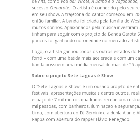
de
hits,
como
Vou dar Virote, A Dama e o Vagabundo, 
sucesso
Camarote
. O artista é conhecido pelo seu r
em seu show. A trajetória do cantor começou em 200
então familiar. A banda foi criada pela família de W
muitos sonhos. Apaixonados pela música investira
tinham para seguir com o projeto da Banda Garota 
poucos foi ganhando notoriedade no mercado artístic
Logo, o artista ganhou todos os outros estados do N
forró – com uma batida mais acelerada e com um car
banda possuem uma média mensal de mais de 25 ap
Sobre o projeto Sete Lagoas é Show
O “Sete Lagoas é Show” é um ousado projeto de ent
festivais, apresentações musicais dentre outros, re
espaço de 7 mil metros quadrados recebe uma estrut
mil pessoas, com banheiros, iluminação e segurança. 
Lima, com abertura do DJ Geminix e a dupla Alan e A
Rappa com abertura do rapper Flávio Renegado.