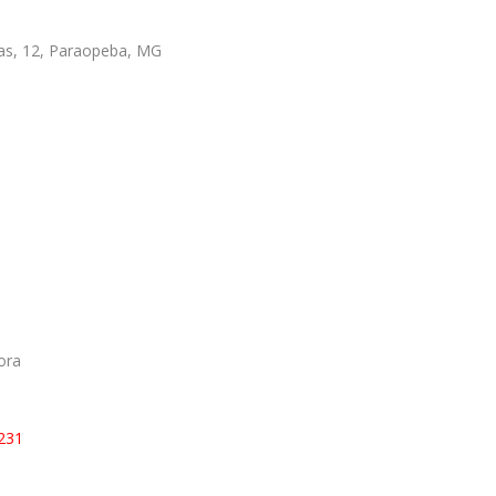
as, 12, Paraopeba, MG
ora
2231