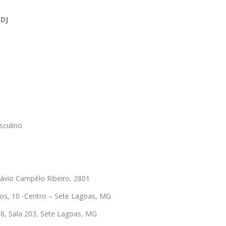
 DJ
sculino
távio Campêlo Ribeiro, 2801
los, 10 -Centro – Sete Lagoas, MG
68, Sala 203, Sete Lagoas, MG