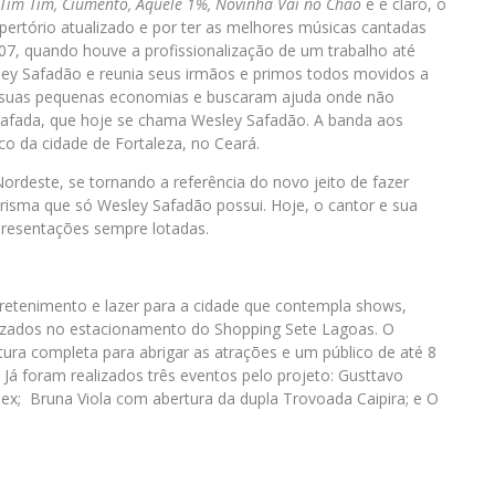
Tim Tim, Ciumento, Aquele 1%, Novinha Vai no Chão
e é claro, o
epertório atualizado e por ter as melhores músicas cantadas
7, quando houve a profissionalização de um trabalho até
esley Safadão e reunia seus irmãos e primos todos movidos a
m suas pequenas economias e buscaram ajuda onde não
Safada, que hoje se chama Wesley Safadão. A banda aos
o da cidade de Fortaleza, no Ceará.
ordeste, se tornando a referência do novo jeito de fazer
isma que só Wesley Safadão possui. Hoje, o cantor e sua
resentações sempre lotadas.
retenimento e lazer para a cidade que contempla shows,
alizados no estacionamento do Shopping Sete Lagoas. O
ura completa para abrigar as atrações e um público de até 8
Já foram realizados três eventos pelo projeto: Gusttavo
lex; Bruna Viola com abertura da dupla Trovoada Caipira; e O