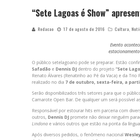
“Sete Lagoas é Show” apresen
Redacao
17 de agosto de 2016
Cultura
,
Notí
Evento acontec
estacionamento
O público setelagoano pode se preparar. Estão conf
Safadão
e
Dennis DJ
dentro do projeto
“Sete Lago
Renato Álvares (Renatinho ao Pé da Vaca) e da Trio
realizado no dia
7 de outubro, sexta-feira, a parti
Serão disponibilizados três setores para que o públic
Camarote Open Bar. De qualquer um será possível as
Responsável por estourar hits em parceria com diver
outros,
Dennis DJ
promete não deixar ninguém par
Lindona
e vários outros que estão na ponta da língua
Após diversos pedidos, o fenômeno nacional
Wesle