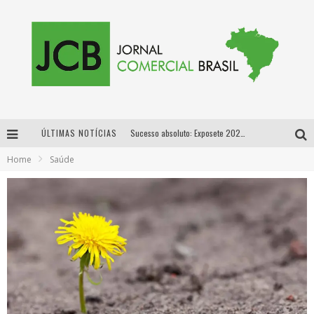
ÚLTIMAS NOTÍCIAS
Sucesso absoluto: Exposete 2026 ultrapassa a marca de 25 mil ingressos vendidos em apenas uma semana
Home
Saúde
Proibida: a cerveja pioneira que levou o puro malte ao grande público
Designer mineira lança jogo educativo sobre coleta seletiva na maior feira de jogos de tabuleiro da América Latina
Proibida anuncia retorno da Puro Malte Extra e consolida trajetória de democratização cervejeira no Brasil