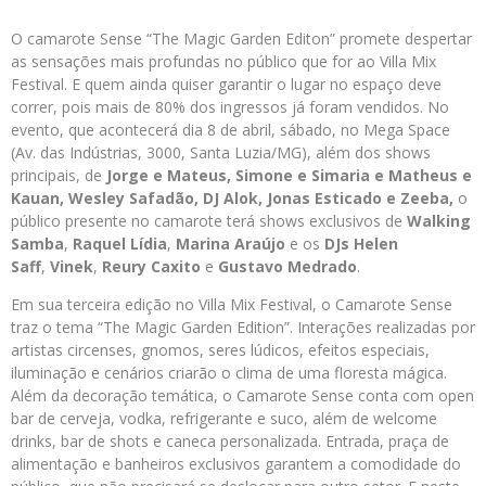
O camarote Sense “The Magic Garden Editon” promete despertar
as sensações mais profundas no público que for ao Villa Mix
Festival. E quem ainda quiser garantir o lugar no espaço deve
correr, pois mais de 80% dos ingressos já foram vendidos. No
evento, que acontecerá dia 8 de abril, sábado, no Mega Space
(Av. das Indústrias, 3000, Santa Luzia/MG), além dos shows
principais, de
Jorge e Mateus, Simone e Simaria e Matheus e
Kauan, Wesley Safadão, DJ Alok, Jonas Esticado e Zeeba,
o
público presente no camarote terá shows exclusivos de
Walking
Samba
,
Raquel Lídia
,
Marina Araújo
e os
DJs Helen
Saff
,
Vinek
,
Reury Caxito
e
Gustavo Medrado
.
Em sua terceira edição no Villa Mix Festival, o Camarote Sense
traz o tema “The Magic Garden Edition”. Interações realizadas por
artistas circenses, gnomos, seres lúdicos, efeitos especiais,
iluminação e cenários criarão o clima de uma floresta mágica.
Além da decoração temática, o Camarote Sense conta com open
bar de cerveja, vodka, refrigerante e suco, além de welcome
drinks, bar de shots e caneca personalizada. Entrada, praça de
alimentação e banheiros exclusivos garantem a comodidade do