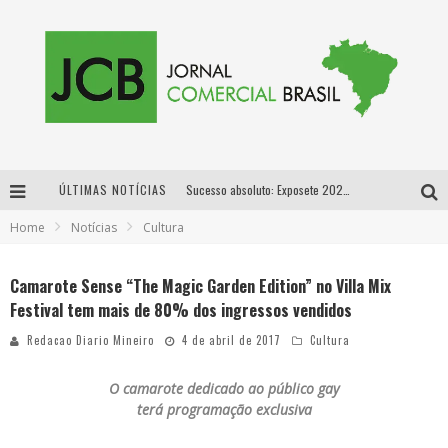
Sucesso absoluto: Exposete 2026 ultrapassa a marca de 25 mil ingressos vendidos em apenas uma semana
ÚLTIMAS NOTÍCIAS
Home
Notícias
Cultura
Proibida: a cerveja pioneira que levou o puro malte ao grande público
Designer mineira lança jogo educativo sobre coleta seletiva na maior feira de jogos de tabuleiro da América Latina
Camarote Sense “The Magic Garden Edition” no Villa Mix
Festival tem mais de 80% dos ingressos vendidos
Proibida anuncia retorno da Puro Malte Extra e consolida trajetória de democratização cervejeira no Brasil
Redacao Diario Mineiro
4 de abril de 2017
Cultura
O
camarote dedicado ao público gay
terá programação exclusiva