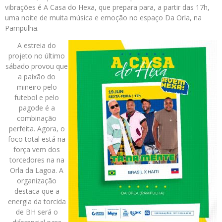
vibrações é A Casa do Hexa, que prepara para, a partir das 17h,
uma noite de muita música e emoção no espaço Da Orla, na
Pampulha.
A estreia do
projeto no último
sábado provou que
a paixão do
mineiro pelo
futebol e pelo
pagode é a
combinação
perfeita. Agora, o
foco total está na
força vem dos
torcedores na na
Orla da Lagoa. A
organização
destaca que a
energia da torcida
de BH será o