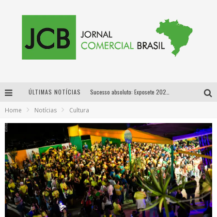
ÚLTIMAS NOTÍCIAS
Sucesso absoluto: Exposete 2026 ultrapassa a marca de 25 mil ingressos vendidos em apenas uma semana
Home
Notícias
Cultura
Proibida: a cerveja pioneira que levou o puro malte ao grande público
Designer mineira lança jogo educativo sobre coleta seletiva na maior feira de jogos de tabuleiro da América Latina
Proibida anuncia retorno da Puro Malte Extra e consolida trajetória de democratização cervejeira no Brasil