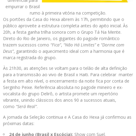
diferencial para
empurrar o Brasil
rumo à primeira vitória na competição.
Os portões da Casa do Hexa abrem às 17h, permitindo que o
público aproveite a estrutura completa antes do apito inicial. Às
20h, a festa ganha trilha sonora com o Grupo Tá Na Mente.
Direto do Rio de Janeiro, os gigantes do pagode romântico
trazem sucessos como
“Fica”
,
“Não Há Limites”
e
“Dorme com
Deus”
, garantindo o aquecimento ideal com a harmonia que é
marca registrada do grupo.
Às 21h30, as atenções se voltam para o telão de alta definição
para a transmissão ao vivo de Brasil x Haiti. Para celebrar manter
a festa em alto nível, o encerramento da noite fica por conta de
Serginho Peixe. Referência absoluta no pagode mineiro e ex-
vocalista do grupo Delirô, o artista promete um repertório
vibrante, unindo clássicos dos anos 90 a sucessos atuais,
como
“Será Real”
.
A jornada da Seleção continua e A Casa do Hexa já confirmou as
próximas datas:
24 de junho (Brasil x Escócia):
Show com Suel.