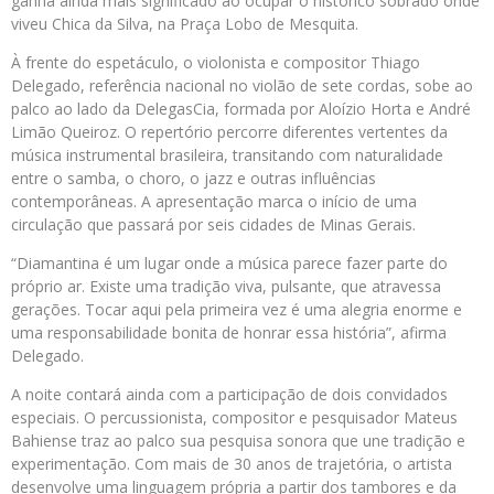
ganha ainda mais significado ao ocupar o histórico sobrado onde
viveu Chica da Silva, na Praça Lobo de Mesquita.
À frente do espetáculo, o violonista e compositor Thiago
Delegado, referência nacional no violão de sete cordas, sobe ao
palco ao lado da DelegasCia, formada por Aloízio Horta e André
Limão Queiroz. O repertório percorre diferentes vertentes da
música instrumental brasileira, transitando com naturalidade
entre o samba, o choro, o jazz e outras influências
contemporâneas. A apresentação marca o início de uma
circulação que passará por seis cidades de Minas Gerais.
“Diamantina é um lugar onde a música parece fazer parte do
próprio ar. Existe uma tradição viva, pulsante, que atravessa
gerações. Tocar aqui pela primeira vez é uma alegria enorme e
uma responsabilidade bonita de honrar essa história”, afirma
Delegado.
A noite contará ainda com a participação de dois convidados
especiais. O percussionista, compositor e pesquisador Mateus
Bahiense traz ao palco sua pesquisa sonora que une tradição e
experimentação. Com mais de 30 anos de trajetória, o artista
desenvolve uma linguagem própria a partir dos tambores e da