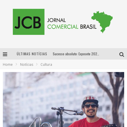
ÚLTIMAS NOTÍCIAS
Sucesso absoluto: Exposete 2026 ultrapassa a marca de 25 mil ingressos vendidos em apenas uma semana
Home
Notícias
Cultura
Proibida: a cerveja pioneira que levou o puro malte ao grande público
Designer mineira lança jogo educativo sobre coleta seletiva na maior feira de jogos de tabuleiro da América Latina
Proibida anuncia retorno da Puro Malte Extra e consolida trajetória de democratização cervejeira no Brasil