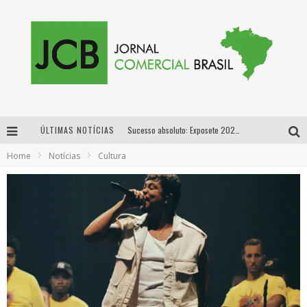
ÚLTIMAS NOTÍCIAS
Sucesso absoluto: Exposete 2026 ultrapassa a marca de 25 mil ingressos vendidos em apenas uma semana
Home
Notícias
Cultura
Proibida: a cerveja pioneira que levou o puro malte ao grande público
Designer mineira lança jogo educativo sobre coleta seletiva na maior feira de jogos de tabuleiro da América Latina
Proibida anuncia retorno da Puro Malte Extra e consolida trajetória de democratização cervejeira no Brasil