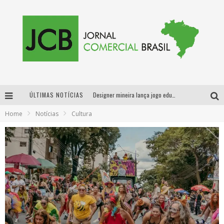
ÚLTIMAS NOTÍCIAS
Designer mineira lança jogo educativo sobre coleta seletiva na maior feira de jogos de tabuleiro da América Latina
Home
Notícias
Cultura
Proibida anuncia retorno da Puro Malte Extra e consolida trajetória de democratização cervejeira no Brasil
Sucesso absoluto: Exposete 2026 ultrapassa a marca de 25 mil ingressos vendidos em apenas uma semana
Proibida: a cerveja pioneira que levou o puro malte ao grande público