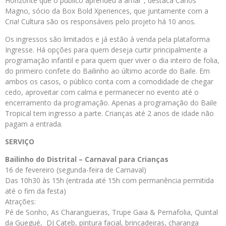
Horizonte que o público aprendeu a amar”, destaca Carlos
Magno, sócio da Box Bold Xperiences, que juntamente com a
Cria! Cultura são os responsáveis pelo projeto há 10 anos.
Os ingressos são limitados e já estão à venda pela plataforma
Ingresse. Há opções para quem deseja curtir principalmente a
programação infantil e para quem quer viver o dia inteiro de folia,
do primeiro confete do Bailinho ao último acorde do Baile. Em
ambos os casos, o público conta com a comodidade de chegar
cedo, aproveitar com calma e permanecer no evento até o
encerramento da programação. Apenas a programação do Baile
Tropical tem ingresso a parte. Crianças até 2 anos de idade não
pagam a entrada.
SERVIÇO
Bailinho do Distrital – Carnaval para Crianças
16 de fevereiro (segunda-feira de Carnaval)
Das 10h30 às 15h (entrada até 15h com permanência permitida
até o fim da festa)
Atrações:
Pé de Sonho, As Charangueiras, Trupe Gaia & Pernafolia, Quintal
da Guegué, DJ Cateb, pintura facial, brincadeiras, charanga