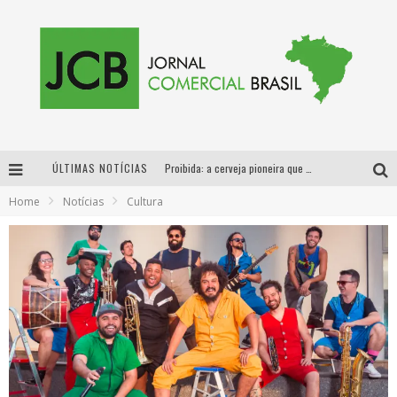
Proibida: a cerveja pioneira que levou o puro malte ao grande público
ÚLTIMAS NOTÍCIAS
Designer mineira lança jogo educativo sobre coleta seletiva na maior feira de jogos de tabuleiro da América Latina
Home
Notícias
Cultura
Proibida anuncia retorno da Puro Malte Extra e consolida trajetória de democratização cervejeira no Brasil
Sucesso absoluto: Exposete 2026 ultrapassa a marca de 25 mil ingressos vendidos em apenas uma semana