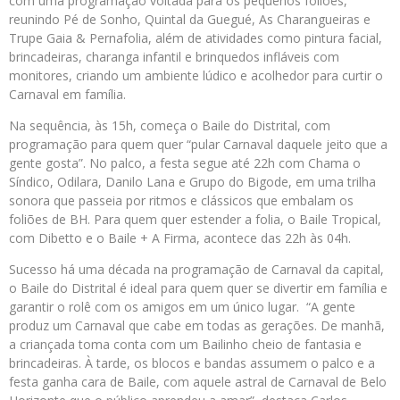
com uma programação voltada para os pequenos foliões,
reunindo Pé de Sonho, Quintal da Guegué, As Charangueiras e
Trupe Gaia & Pernafolia, além de atividades como pintura facial,
brincadeiras, charanga infantil e brinquedos infláveis com
monitores, criando um ambiente lúdico e acolhedor para curtir o
Carnaval em família.
Na sequência, às 15h, começa o Baile do Distrital, com
programação para quem quer “pular Carnaval daquele jeito que a
gente gosta”. No palco, a festa segue até 22h com Chama o
Síndico, Odilara, Danilo Lana e Grupo do Bigode, em uma trilha
sonora que passeia por ritmos e clássicos que embalam os
foliões de BH. Para quem quer estender a folia, o Baile Tropical,
com Dibetto e o Baile + A Firma, acontece das 22h às 04h.
Sucesso há uma década na programação de Carnaval da capital,
o Baile do Distrital é ideal para quem quer se divertir em família e
garantir o rolê com os amigos em um único lugar. “A gente
produz um Carnaval que cabe em todas as gerações. De manhã,
a criançada toma conta com um Bailinho cheio de fantasia e
brincadeiras. À tarde, os blocos e bandas assumem o palco e a
festa ganha cara de Baile, com aquele astral de Carnaval de Belo