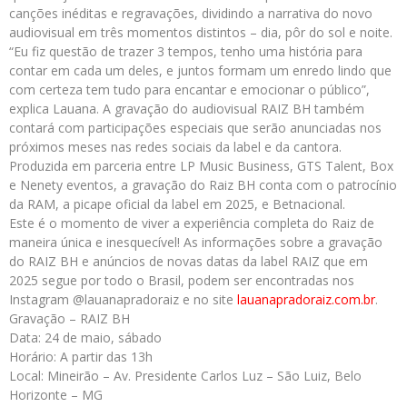
canções inéditas e regravações, dividindo a narrativa do novo
audiovisual em três momentos distintos – dia, pôr do sol e noite.
“Eu fiz questão de trazer 3 tempos, tenho uma história para
contar em cada um deles, e juntos formam um enredo lindo que
com certeza tem tudo para encantar e emocionar o público”,
explica Lauana. A gravação do audiovisual RAIZ BH também
contará com participações especiais que serão anunciadas nos
próximos meses nas redes sociais da label e da cantora.
Produzida em parceria entre LP Music Business, GTS Talent, Box
e Nenety eventos, a gravação do Raiz BH conta com o patrocínio
da RAM, a picape oficial da label em 2025, e Betnacional.
Este é o momento de viver a experiência completa do Raiz de
maneira única e inesquecível! As informações sobre a gravação
do RAIZ BH e anúncios de novas datas da label RAIZ que em
2025 segue por todo o Brasil, podem ser encontradas nos
Instagram @lauanapradoraiz e no site
lauanapradoraiz.com.br
.
Gravação – RAIZ BH
Data: 24 de maio, sábado
Horário: A partir das 13h
Local: Mineirão – Av. Presidente Carlos Luz – São Luiz, Belo
Horizonte – MG