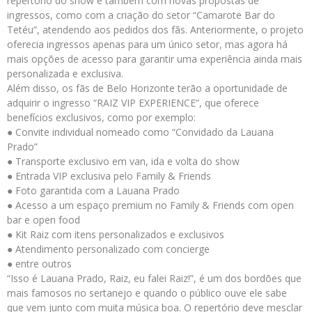
repertório do show e também com novas propostas de
ingressos, como com a criação do setor “Camarote Bar do
Tetéu”, atendendo aos pedidos dos fãs. Anteriormente, o projeto
oferecia ingressos apenas para um único setor, mas agora há
mais opções de acesso para garantir uma experiência ainda mais
personalizada e exclusiva.
Além disso, os fãs de Belo Horizonte terão a oportunidade de
adquirir o ingresso “RAIZ VIP EXPERIENCE”, que oferece
benefícios exclusivos, como por exemplo:
● Convite individual nomeado como “Convidado da Lauana
Prado”
● Transporte exclusivo em van, ida e volta do show
● Entrada VIP exclusiva pelo Family & Friends
● Foto garantida com a Lauana Prado
● Acesso a um espaço premium no Family & Friends com open
bar e open food
● Kit Raiz com itens personalizados e exclusivos
● Atendimento personalizado com concierge
● entre outros
“Isso é Lauana Prado, Raiz, eu falei Raiz!”, é um dos bordões que
mais famosos no sertanejo e quando o público ouve ele sabe
que vem junto com muita música boa. O repertório deve mesclar