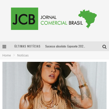
ÚLTIMAS NOTÍCIAS
Sucesso absoluto: Exposete 2026 ultrapassa a marca de 25 mil ingressos vendidos em apenas uma semana
Home
Notícias
Proibida: a cerveja pioneira que levou o puro malte ao grande público
Designer mineira lança jogo educativo sobre coleta seletiva na maior feira de jogos de tabuleiro da América Latina
Proibida anuncia retorno da Puro Malte Extra e consolida trajetória de democratização cervejeira no Brasil