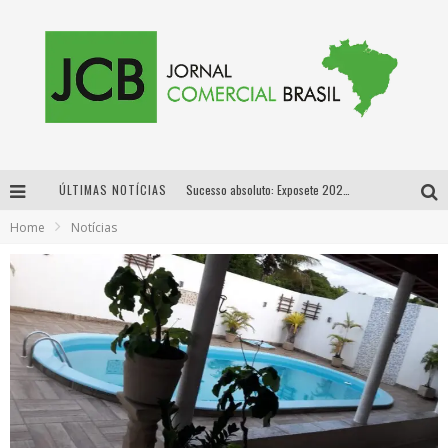
ÚLTIMAS NOTÍCIAS
Sucesso absoluto: Exposete 2026 ultrapassa a marca de 25 mil ingressos vendidos em apenas uma semana
Home
Notícias
Proibida: a cerveja pioneira que levou o puro malte ao grande público
Designer mineira lança jogo educativo sobre coleta seletiva na maior feira de jogos de tabuleiro da América Latina
Proibida anuncia retorno da Puro Malte Extra e consolida trajetória de democratização cervejeira no Brasil