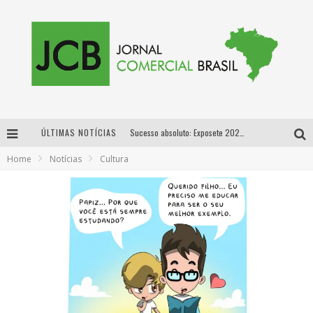
ÚLTIMAS NOTÍCIAS
Sucesso absoluto: Exposete 2026 ultrapassa a marca de 25 mil ingressos vendidos em apenas uma semana
Home
Notícias
Cultura
Proibida: a cerveja pioneira que levou o puro malte ao grande público
Designer mineira lança jogo educativo sobre coleta seletiva na maior feira de jogos de tabuleiro da América Latina
Proibida anuncia retorno da Puro Malte Extra e consolida trajetória de democratização cervejeira no Brasil