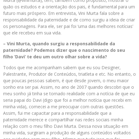
Murta (@vinimurta), tem, também como propósito, mostrar o
quão os estudos e a orientação dos pais, é fundamental para um
futuro mais próspero. Em entrevista, Vini Murta fala sobre a
responsabilidade da paternidade e de como surgiu a ideia de criar
os personagens. Para ele, ser pai foi ‘uma das melhores notícias’
que ele recebeu em sua vida.
– Vini Murta, quando surgiu a responsabilidade da
paternidade? Podemos dizer que o nascimento do seu
filho ‘Davi’ te deu um outro olhar sobre a vida?
Todos que me acompanham sabem que eu sou Designer,
Palestrante, Produtor de Conteúdos, triatleta e etc. No entanto, o
que poucas pessoas sabem, é que desde jovem, o meu maior
sonho era ser pai. Assim, no ano de 2007 quando descobri que o
meu sonho já tinha se tornado realidade com a notícia de que eu
seria papai do Davi (digo que foi a melhor notícia que recebi em
minha vida), comecei a me preocupar com outras questões.
Assim, fui me capacitar para a responsabilidade que a
paternidade merece e compartilhar nas redes sociais minha
relação com o meu filho Davi Murta. Dessa nova situação em
minha vida, surgiram a produção de alguns conteúdos voltados