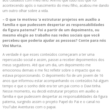
aos cuidados com meu filho. Afirmo que tudo isso que foi
acontecendo após o nascimento do meu filho, acabou me dando
um outro olhar sobre a vida.
– O que te motivou ‘a estruturar projetos em auxílio a
família e que pudessem despertar as responsabilidades
da figura paterna?’ Foi a partir de um depoimento, ou
mesmo elogio ao trabalho nas redes sociais que você
percebeu que poderia ajudar as pessoas? Conte para nós
Vini Murta.
A verdade é que esses conteúdos começaram a ter uma
repercussão social e assim, passei a receber depoimentos dos
meus seguidores. Até que um dia, um depoimento me
emocionou demais e me fez refletir sobre o impacto que eu
estava proporcionando. O depoimento foi de um jovem de 16
anos que informou estar acompanhando os conteúdos há algum
tempo e que o sonho dele era ter um pai como o Davi tinha.
Nesse momento, eu decidi estruturar projetos em auxílio a
família e que pudessem despertar as responsabilidades da figura
paterna, surgindo assim o projeto Papel do Pai e o canal no
YouTube Aventuras com o papai.