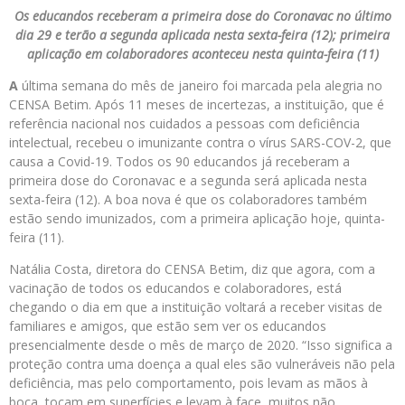
Os educandos receberam a primeira dose do Coronavac no último
dia 29 e terão a segunda aplicada nesta sexta-feira (12); primeira
aplicação em colaboradores aconteceu nesta quinta-feira (11)
A
última semana do mês de janeiro foi marcada pela alegria no
CENSA Betim. Após 11 meses de incertezas, a instituição, que é
referência nacional nos cuidados a pessoas com deficiência
intelectual, recebeu o imunizante contra o vírus SARS-COV-2, que
causa a Covid-19. Todos os 90 educandos já receberam a
primeira dose do Coronavac e a segunda será aplicada nesta
sexta-feira (12). A boa nova é que os colaboradores também
estão sendo imunizados, com a primeira aplicação hoje, quinta-
feira (11).
Natália Costa, diretora do CENSA Betim, diz que agora, com a
vacinação de todos os educandos e colaboradores, está
chegando o dia em que a instituição voltará a receber visitas de
familiares e amigos, que estão sem ver os educandos
presencialmente desde o mês de março de 2020. “Isso significa a
proteção contra uma doença a qual eles são vulneráveis não pela
deficiência, mas pelo comportamento, pois levam as mãos à
boca, tocam em superfícies e levam à face, muitos não