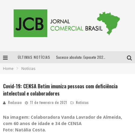
ÚLTIMAS NOTÍCIAS
Sucesso absoluto: Exposete 2026 ultrapassa a marca de 25 mil ingressos vendidos em apenas uma semana
Home
Notícias
Proibida: a cerveja pioneira que levou o puro malte ao grande público
Designer mineira lança jogo educativo sobre coleta seletiva na maior feira de jogos de tabuleiro da América Latina
Covid-19: CENSA Betim imuniza pessoas com deficiência
intelectual e colaboradores
Proibida anuncia retorno da Puro Malte Extra e consolida trajetória de democratização cervejeira no Brasil
Redacao
11 de fevereiro de 2021
Notícias
Na imagem: Colaboradora Vanda Lavrador de Almeida,
com 60 anos de idade e 34 de CENSA
Foto: Natália Costa.