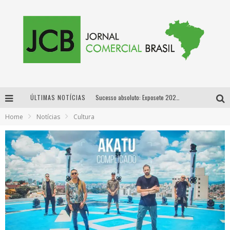
ÚLTIMAS NOTÍCIAS
Sucesso absoluto: Exposete 2026 ultrapassa a marca de 25 mil ingressos vendidos em apenas uma semana
Home
Notícias
Cultura
Proibida: a cerveja pioneira que levou o puro malte ao grande público
Designer mineira lança jogo educativo sobre coleta seletiva na maior feira de jogos de tabuleiro da América Latina
Proibida anuncia retorno da Puro Malte Extra e consolida trajetória de democratização cervejeira no Brasil