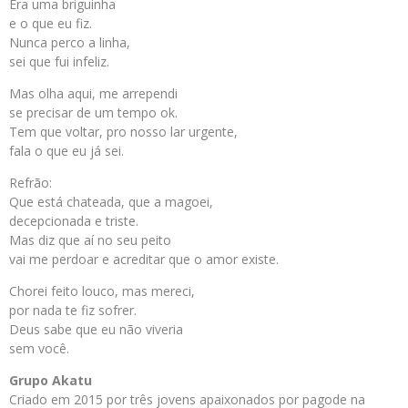
Era uma briguinha
e o que eu fiz.
Nunca perco a linha,
sei que fui infeliz.
Mas olha aqui, me arrependi
se precisar de um tempo ok.
Tem que voltar, pro nosso lar urgente,
fala o que eu já sei.
Refrão:
Que está chateada, que a magoei,
decepcionada e triste.
Mas diz que aí no seu peito
vai me perdoar e acreditar que o amor existe.
Chorei feito louco, mas mereci,
por nada te fiz sofrer.
Deus sabe que eu não viveria
sem você.
Grupo Akatu
Criado em 2015 por três jovens apaixonados por pagode na