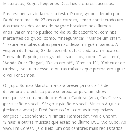
Misturados, Sogra, Pequenos Detalhes e outros sucessos.
Para esquentar ainda mais a festa, Pixote, grupo liderado por
Dodô com mais de 27 anos de carreira, sendo considerado um
dos maiores destaques do pagode brasileiro nos últimos
anos, vai animar o público no dia 05 de dezembro, com hits
marcantes do grupo, como, “Insegurança”, “Mande um sinal”,
“Fissura” e muitas outras para não deixar ninguém parado. A
véspera de feriado, 07 de dezembro, terá toda a animação da
Turma do Pagode, com grandes sucessos, como, “Lancinho”,
“Aonde Quer Chegar”, “Deixa em off”, “Camisa 10”, “Cobertor de
Orelha”, “Se Eu Pudesse” e outras músicas que prometem agitar
o Vai Ter Samba.
O grupo Sorriso Maroto marcará presença no dia 12 de
dezembro e o público pode se preparar para um show
inesquecível comandado por Bruno Cardoso (voz), Cris Oliveira
(percussão e vocal), Sérgio Jr (violão e vocal), Vinicius Augusto
(teclado e vocal) e Fred (percussão), com as inesquecíveis
canções “Dependente”, “Primeira Namorada”, “Vai e Chora”,
“Sinais” e outras músicas que estão no último DVD ”Ao Cubo, Ao
Vivo, Em Cores”. Já o Belo, um dos cantores mais requisitados