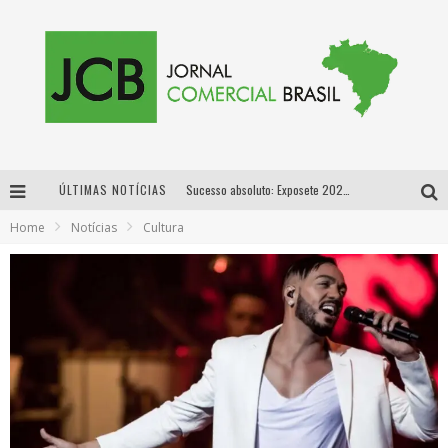
ÚLTIMAS NOTÍCIAS
Sucesso absoluto: Exposete 2026 ultrapassa a marca de 25 mil ingressos vendidos em apenas uma semana
Home
Notícias
Cultura
Proibida: a cerveja pioneira que levou o puro malte ao grande público
Designer mineira lança jogo educativo sobre coleta seletiva na maior feira de jogos de tabuleiro da América Latina
Proibida anuncia retorno da Puro Malte Extra e consolida trajetória de democratização cervejeira no Brasil