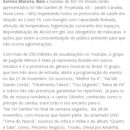
Sorriso Maroto, Belo
e bandas de BH. Os shows serão
apresentados no Mix Garden (R. Projetada, 65 – Jardim Canada,
Nova Lima – MG) respeitando todos os protocolos de saúde em
relação ao Covid-19, com lounges com capacidade limitada,
aferição de temperatura, higienização constante dos espaços,
disponibilização de álcool em gel, uso obrigatório de máscaras e
ações que visem a conscientização do público presente para que
não ocorra aglomerações.
Com mais de 250 milhões de visualizações no Youtube, o grupo
de pagode Menos é Mais já representa Brasília em outros
estados e é a promessa do gênero musical no Brasil. O grupo,
que tem três anos de estrada, abrirá a programação do evento
no dia 21 de novembro. Os sucessos, “Melhor Eu Ir”, “Vai Me
Dando Corda”, “Fatalmente,Talvez”, “Teu Segredo”, “Mina de Fé”
e outros hits são presenças garantidas no repertório. Já para os
fãs de música romântica, o cantor Dilsinho, conhecido como o
príncipe do samba, trará todo o seu encanto para o
“Vai Ter Samba” no final de semana seguinte, dia 28 de
novembro, com músicas que fazem parte do aclamado DVD
“Terra do Nunca”, sucesso de crítica e mídia e do álbum “Quarto
e Sala”, como, Péssimo Negócio, Trovão, Deixa pra Amanhã,