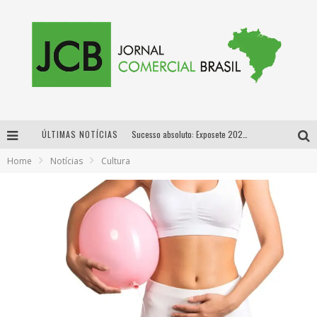
ÚLTIMAS NOTÍCIAS
Sucesso absoluto: Exposete 2026 ultrapassa a marca de 25 mil ingressos vendidos em apenas uma semana
Home
Notícias
Cultura
Proibida: a cerveja pioneira que levou o puro malte ao grande público
Designer mineira lança jogo educativo sobre coleta seletiva na maior feira de jogos de tabuleiro da América Latina
Proibida anuncia retorno da Puro Malte Extra e consolida trajetória de democratização cervejeira no Brasil