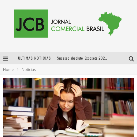
ÚLTIMAS NOTÍCIAS
Sucesso absoluto: Exposete 2026 ultrapassa a marca de 25 mil ingressos vendidos em apenas uma semana
Home
Notícias
Proibida: a cerveja pioneira que levou o puro malte ao grande público
Designer mineira lança jogo educativo sobre coleta seletiva na maior feira de jogos de tabuleiro da América Latina
Proibida anuncia retorno da Puro Malte Extra e consolida trajetória de democratização cervejeira no Brasil