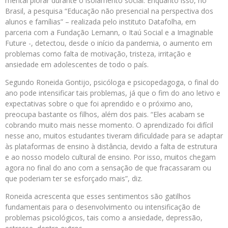
mental piorar durante o isolamento social. Enquanto isso, no
Brasil, a pesquisa “Educação não presencial na perspectiva dos
alunos e famílias” – realizada pelo instituto Datafolha, em
parceria com a Fundação Lemann, o Itaú Social e a Imaginable
Future -, detectou, desde o início da pandemia, o aumento em
problemas como falta de motivação, tristeza, irritação e
ansiedade em adolescentes de todo o país.
Segundo Roneida Gontijo, psicóloga e psicopedagoga, o final do
ano pode intensificar tais problemas, já que o fim do ano letivo e
expectativas sobre o que foi aprendido e o próximo ano,
preocupa bastante os filhos, além dos pais. “Eles acabam se
cobrando muito mais nesse momento. O aprendizado foi difícil
nesse ano, muitos estudantes tiveram dificuldade para se adaptar
às plataformas de ensino à distância, devido a falta de estrutura
e ao nosso modelo cultural de ensino. Por isso, muitos chegam
agora no final do ano com a sensação de que fracassaram ou
que poderiam ter se esforçado mais”, diz.
Roneida acrescenta que esses sentimentos são gatilhos
fundamentais para o desenvolvimento ou intensificação de
problemas psicológicos, tais como a ansiedade, depressão,