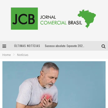
ÚLTIMAS NOTÍCIAS
Sucesso absoluto: Exposete 2026 ultrapassa a marca de 25 mil ingressos vendidos em apenas uma semana
Home
Notícias
Proibida: a cerveja pioneira que levou o puro malte ao grande público
Designer mineira lança jogo educativo sobre coleta seletiva na maior feira de jogos de tabuleiro da América Latina
Proibida anuncia retorno da Puro Malte Extra e consolida trajetória de democratização cervejeira no Brasil