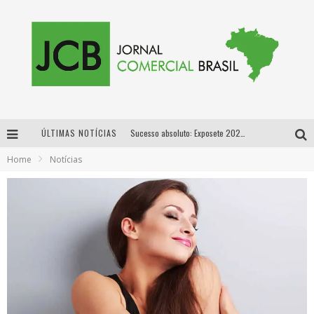
ÚLTIMAS NOTÍCIAS
Sucesso absoluto: Exposete 2026 ultrapassa a marca de 25 mil ingressos vendidos em apenas uma semana
Home
Notícias
Proibida: a cerveja pioneira que levou o puro malte ao grande público
Designer mineira lança jogo educativo sobre coleta seletiva na maior feira de jogos de tabuleiro da América Latina
Proibida anuncia retorno da Puro Malte Extra e consolida trajetória de democratização cervejeira no Brasil