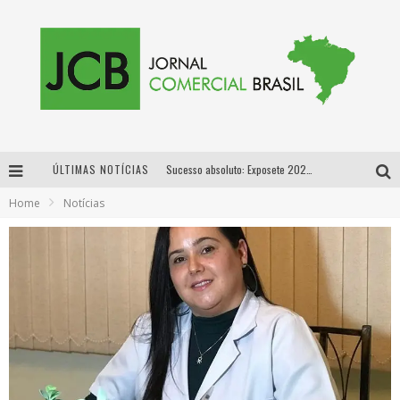
ÚLTIMAS NOTÍCIAS
Sucesso absoluto: Exposete 2026 ultrapassa a marca de 25 mil ingressos vendidos em apenas uma semana
Home
Notícias
Proibida: a cerveja pioneira que levou o puro malte ao grande público
Designer mineira lança jogo educativo sobre coleta seletiva na maior feira de jogos de tabuleiro da América Latina
Proibida anuncia retorno da Puro Malte Extra e consolida trajetória de democratização cervejeira no Brasil