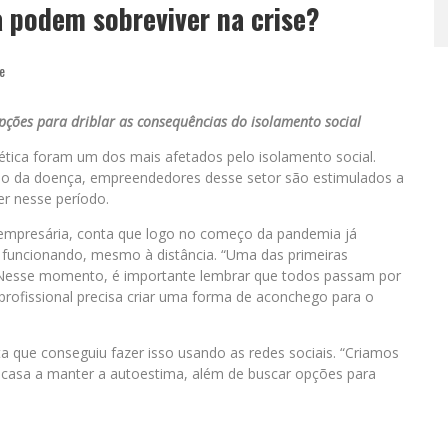
a podem sobreviver na crise?
e
ções para driblar as consequências do isolamento social
ética foram um dos mais afetados pelo isolamento social.
ão da doença, empreendedores desse setor são estimulados a
er nesse período.
e empresária, conta que logo no começo da pandemia já
 funcionando, mesmo à distância. “Uma das primeiras
e. Nesse momento, é importante lembrar que todos passam por
o profissional precisa criar uma forma de aconchego para o
nta que conseguiu fazer isso usando as redes sociais. “Criamos
 casa a manter a autoestima, além de buscar opções para