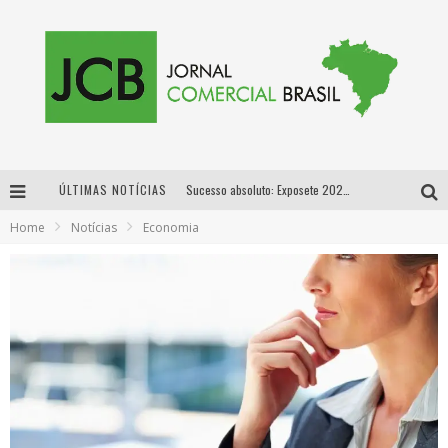
ÚLTIMAS NOTÍCIAS
Sucesso absoluto: Exposete 2026 ultrapassa a marca de 25 mil ingressos vendidos em apenas uma semana
Home
Notícias
Economia
Proibida: a cerveja pioneira que levou o puro malte ao grande público
Designer mineira lança jogo educativo sobre coleta seletiva na maior feira de jogos de tabuleiro da América Latina
Proibida anuncia retorno da Puro Malte Extra e consolida trajetória de democratização cervejeira no Brasil