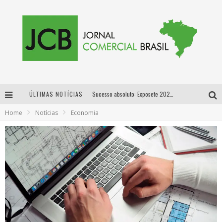
ÚLTIMAS NOTÍCIAS
Sucesso absoluto: Exposete 2026 ultrapassa a marca de 25 mil ingressos vendidos em apenas uma semana
Home
Notícias
Economia
Proibida: a cerveja pioneira que levou o puro malte ao grande público
Designer mineira lança jogo educativo sobre coleta seletiva na maior feira de jogos de tabuleiro da América Latina
Proibida anuncia retorno da Puro Malte Extra e consolida trajetória de democratização cervejeira no Brasil