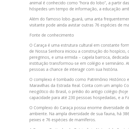
animal é conhecido como “hora do lobo”, a partir d
hóspedes um tempo de informação, a educação ambi
Além do famoso lobo-guará, uma anta frequentement
visitante pode ainda avistar outras 76 espécies de 
Fonte de conhecimento
O Caraça é uma estrutura cultural em constante fo
de Nossa Senhora iniciou a construção do hospício,
peregrinos, e uma ermida – capela barroca, dedica
instituição transformou-se em colégio e seminário.
pessoas a chance de interagir com sua história.
O complexo é tombado como Patrimônio Histórico e Ar
Maravilhas da Estrada Real. Conta com um amplo Conj
neogótico do Brasil, o prédio do antigo colégio (ho
capacidade para até 230 pessoas hospedadas, e a 
O Complexo do Caraça possui enorme diversidade de 
ambiente. Na ampla diversidade de sua fauna, há 386 
peixes e 76 espécies de mamíferos.