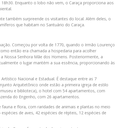
as 18h30. Enquanto o lobo não vem, o Caraça proporciona aos
ental.
e também surpreende os visitantes do local. Além deles, o
mamíferos que habitam no Santuário do Caraça.
rmação. Começou por volta de 1770, quando o Irmão Lourenço
 como então era chamada a hospedaria para acolher
da a Nossa Senhora Mãe dos Homens. Posteriormente, a
 Atualmente o lugar mantém a sua essência, proporcionando às
tístico Nacional e Estadual. É destaque entre as 7
unto Arquitetônico onde estão a primeira igreja de estilo
je museu e biblioteca), o hotel com 54 apartamentos, com
Fazenda do Engenho, com 26 apartamentos.
fauna e flora, com raridades de animais e plantas no meio
espécies de aves, 42 espécies de répteis, 12 espécies de