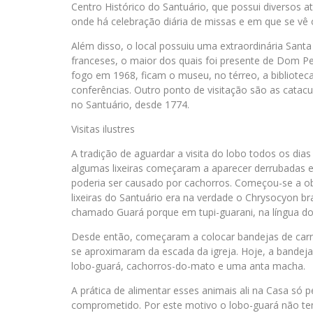
Centro Histórico do Santuário, que possui diversos
onde há celebração diária de missas e em que se vê o
Além disso, o local possuiu uma extraordinária Santa 
franceses, o maior dos quais foi presente de Dom Ped
fogo em 1968, ficam o museu, no térreo, a biblioteca
conferências. Outro ponto de visitação são as cata
no Santuário, desde 1774.
Visitas ilustres
A tradição de aguardar a visita do lobo todos os d
algumas lixeiras começaram a aparecer derrubadas 
poderia ser causado por cachorros. Começou-se a ob
lixeiras do Santuário era na verdade o Chrysocyon br
chamado Guará porque em tupi-guarani, na língua dos 
Desde então, começaram a colocar bandejas de carne
se aproximaram da escada da igreja. Hoje, a bandeja
lobo-guará, cachorros-do-mato e uma anta macha.
A prática de alimentar esses animais ali na Casa só p
comprometido. Por este motivo o lobo-guará não te