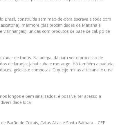
 do Brasil, construída sem mão-de-obra escrava e toda com
a Cascatona), mármore (das proximidades de Mariana e
a e vizinhanças), unidas com produtos de base de cal, pó de
 paladar de todos. Na adega, dá para ver o processo de
ados de laranja, jabuticaba e morango. Há também a padaria,
ra doces, geleias e compotas. O queijo minas artesanal é uma
nos longos e bem sinalizados, é possível ter acesso a
diversidade local.
s de Barão de Cocais, Catas Altas e Santa Bárbara – CEP