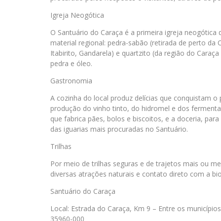
Igreja Neogótica
O Santuário do Caraça é a primeira igreja neogótica
material regional: pedra-sabão (retirada de perto d
Itabirito, Gandarela) e quartzito (da região do Caraç
pedra e óleo.
Gastronomia
A cozinha do local produz delícias que conquistam o
produção do vinho tinto, do hidromel e dos ferment
que fabrica pães, bolos e biscoitos, e a doceria, pa
das iguarias mais procuradas no Santuário.
Trilhas
Por meio de trilhas seguras e de trajetos mais ou me
diversas atrações naturais e contato direto com a bio
Santuário do Caraça
Local: Estrada do Caraça, Km 9 – Entre os município
35960-000