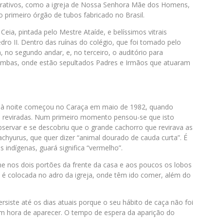
 atrativos, como a igreja de Nossa Senhora Mãe dos Homens,
 primeiro órgão de tubos fabricado no Brasil.
Ceia, pintada pelo Mestre Ataíde, e belíssimos vitrais
ro II. Dentro das ruínas do colégio, que foi tomado pelo
, no segundo andar, e, no terceiro, o auditório para
cumbas, onde estão sepultados Padres e Irmãos que atuaram
ias à noite começou no Caraça em maio de 1982, quando
e reviradas. Num primeiro momento pensou-se que isto
servar e se descobriu que o grande cachorro que revirava as
achyurus, que quer dizer “animal dourado de cauda curta”. É
indígenas, guará significa “vermelho”.
 nos dois portões da frente da casa e aos poucos os lobos
 é colocada no adro da igreja, onde têm ido comer, além do
ersiste até os dias atuais porque o seu hábito de caça não foi
m hora de aparecer. O tempo de espera da aparição do