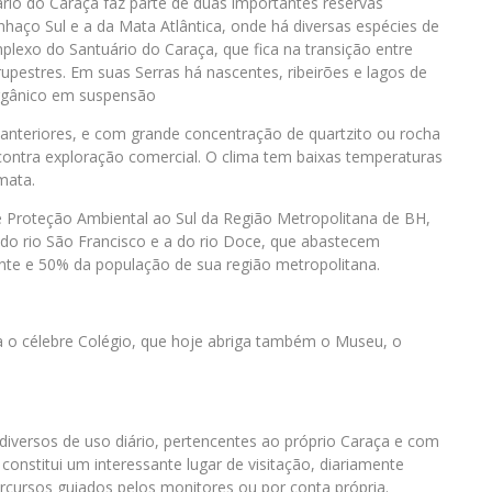
ário do Caraça faz parte de duas importantes reservas
nhaço Sul e a da Mata Atlântica, onde há diversas espécies de
lexo do Santuário do Caraça, que fica na transição entre
pestres. Em suas Serras há nascentes, ribeirões e lagos de
orgânico em suspensão
 anteriores, e com grande concentração de quartzito ou rocha
ontra exploração comercial. O clima tem baixas temperaturas
mata.
e Proteção Ambiental ao Sul da Região Metropolitana de BH,
do rio São Francisco e a do rio Doce, que abastecem
e e 50% da população de sua região metropolitana.
va o célebre Colégio, que hoje abriga também o Museu, o
 diversos de uso diário, pertencentes ao próprio Caraça e com
nstitui um interessante lugar de visitação, diariamente
ercursos guiados pelos monitores ou por conta própria.