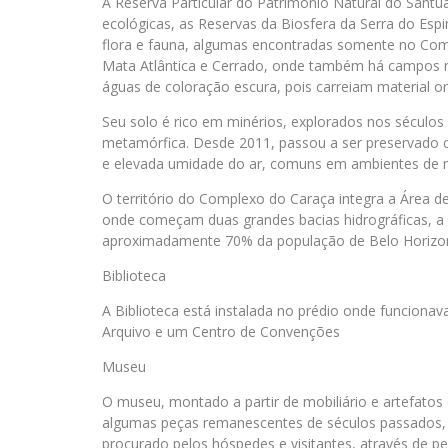
A Reserva Particular do Patrimônio Natural do Santu
ecológicas, as Reservas da Biosfera da Serra do Espi
flora e fauna, algumas encontradas somente no Comp
Mata Atlântica e Cerrado, onde também há campos ru
águas de coloração escura, pois carreiam material 
Seu solo é rico em minérios, explorados nos séculos
metamórfica. Desde 2011, passou a ser preservado c
e elevada umidade do ar, comuns em ambientes de 
O território do Complexo do Caraça integra a Área d
onde começam duas grandes bacias hidrográficas, a 
aproximadamente 70% da população de Belo Horizont
Biblioteca
A Biblioteca está instalada no prédio onde funciona
Arquivo e um Centro de Convenções
Museu
O museu, montado a partir de mobiliário e artefatos
algumas peças remanescentes de séculos passados, co
procurado pelos hóspedes e visitantes, através de p