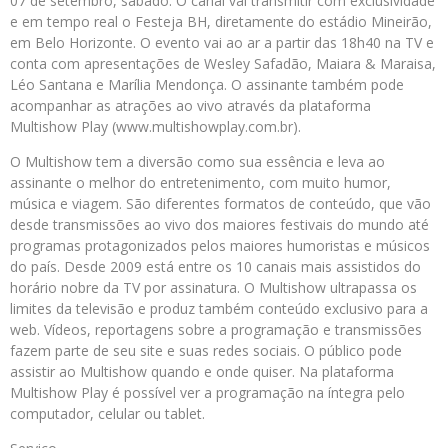
07 de setembro, sábado. O canal vai transmitir com exclusividade
e em tempo real o Festeja BH, diretamente do estádio Mineirão,
em Belo Horizonte. O evento vai ao ar a partir das 18h40 na TV e
conta com apresentações de Wesley Safadão, Maiara & Maraisa,
Léo Santana e Marília Mendonça. O assinante também pode
acompanhar as atrações ao vivo através da plataforma
Multishow Play (www.multishowplay.com.br).
O Multishow tem a diversão como sua essência e leva ao
assinante o melhor do entretenimento, com muito humor,
música e viagem. São diferentes formatos de conteúdo, que vão
desde transmissões ao vivo dos maiores festivais do mundo até
programas protagonizados pelos maiores humoristas e músicos
do país. Desde 2009 está entre os 10 canais mais assistidos do
horário nobre da TV por assinatura. O Multishow ultrapassa os
limites da televisão e produz também conteúdo exclusivo para a
web. Vídeos, reportagens sobre a programação e transmissões
fazem parte de seu site e suas redes sociais. O público pode
assistir ao Multishow quando e onde quiser. Na plataforma
Multishow Play é possível ver a programação na íntegra pelo
computador, celular ou tablet.