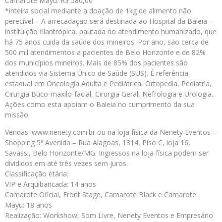
Camarote Mayu: R$ 580,00
*inteira social mediante a doação de 1kg de alimento não
perecível – A arrecadação será destinada ao Hospital da Baleia –
instituição filantrópica, pautada no atendimento humanizado, que
há 75 anos cuida da saúde dos mineiros. Por ano, são cerca de
500 mil atendimentos a pacientes de Belo Horizonte e de 82%
dos municípios mineiros. Mais de 85% dos pacientes são
atendidos via Sistema Único de Saúde (SUS). É referência
estadual em Oncologia Adulta e Pediátrica, Ortopedia, Pediatria,
Cirurgia Buco-maxilo-facial, Cirurgia Geral, Nefrologia e Urologia.
Ações como esta apoiam o Baleia no cumprimento da sua
missão.
Vendas: www.nenety.com.br ou na loja física da Nenety Eventos –
Shopping 5ª Avenida – Rua Alagoas, 1314, Piso C, loja 16,
Savassi, Belo Horizonte/MG. Ingressos na loja física podem ser
divididos em até três vezes sem juros.
Classificação etária:
VIP e Arquibancada: 14 anos
Camarote Oficial, Front Stage, Camarote Black e Camarote
Mayu: 18 anos
Realização: Workshow, Som Livre, Nenety Eventos e Empresário