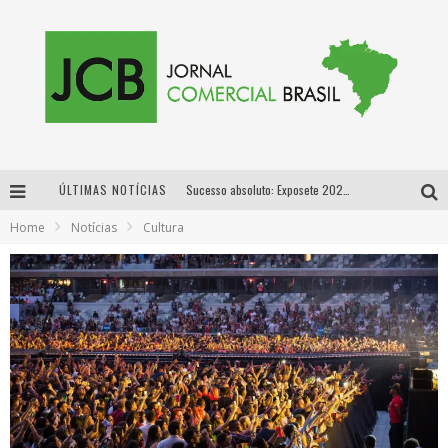
ÚLTIMAS NOTÍCIAS
Sucesso absoluto: Exposete 2026 ultrapassa a marca de 25 mil ingressos vendidos em apenas uma semana
Home
Notícias
Cultura
Proibida: a cerveja pioneira que levou o puro malte ao grande público
Designer mineira lança jogo educativo sobre coleta seletiva na maior feira de jogos de tabuleiro da América Latina
Proibida anuncia retorno da Puro Malte Extra e consolida trajetória de democratização cervejeira no Brasil