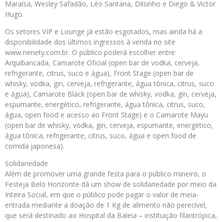
Maraísa, Wesley Safadão, Léo Santana, Dilsinho e Diego & Victor
Hugo.
Os setores VIP e Lounge já estão esgotados, mas ainda há a
disponibilidade dos últimos ingressos à venda no site
www.nenety.com.br. O público poderá escolher entre:
Arquibancada, Camarote Oficial (open bar de vodka, cerveja,
refrigerante, citrus, suco e água), Front Stage (open bar de
whisky, vodka, gin, cerveja, refrigerante, água tônica, citrus, suco
e água), Camarote Black (open bar de whisky, vodka, gin, cerveja,
espumante, energético, refrigerante, água tônica, citrus, suco,
água, open food e acesso ao Front Stage) e o Camarote Mayu
(open bar de whisky, vodka, gin, cerveja, espumante, energético,
água tônica, refrigerante, citrus, suco, água e open food de
comida japonesa).
Solidariedade
Além de promover uma grande festa para o público mineiro, o
Festeja Belo Horizonte dá um show de solidariedade por meio da
Inteira Social, em que o público pode pagar o valor de meia-
entrada mediante a doação de 1 Kg de alimento não perecível,
que será destinado ao Hospital da Baleia – instituição filantrópica,