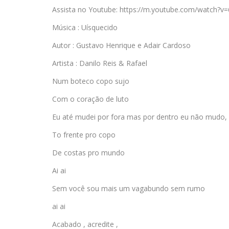
Assista no Youtube: https://m.youtube.com/watch
Música : Uísquecido
Autor : Gustavo Henrique e Adair Cardoso
Artista : Danilo Reis & Rafael
Num boteco copo sujo
Com o coração de luto
Eu até mudei por fora mas por dentro eu não mudo,
To frente pro copo
De costas pro mundo
Ai ai
Sem você sou mais um vagabundo sem rumo
ai ai
Acabado , acredite ,