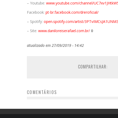
– Youtube:
www.youtube.com/
channel/
UC7xv1JHtkW
Facebook:
pt-br.facebook.com/
dreroficial/
– Spotify:
open.spotify.com/
artist/3PTvIMCsJA1UN
– Site:
www.daniloreiserafael.
com.br/
0
atualizado em 27/09/2019 - 14:42
COMPARTILHAR:
COMENTÁRIOS