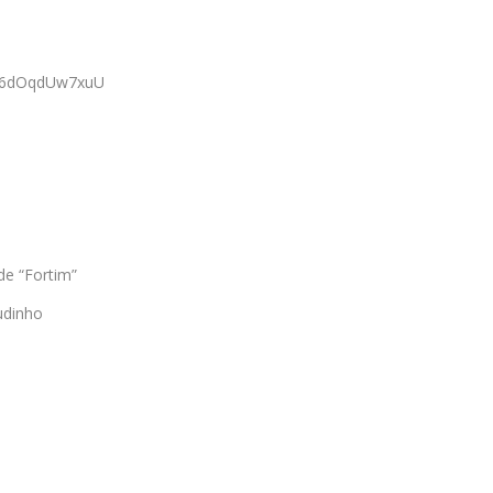
?v=6dOqdUw7xuU
de “Fortim”
udinho