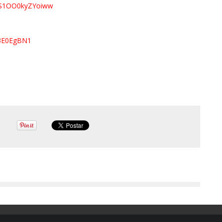
S1OO0kyZYoiww
M3E0EgBN1