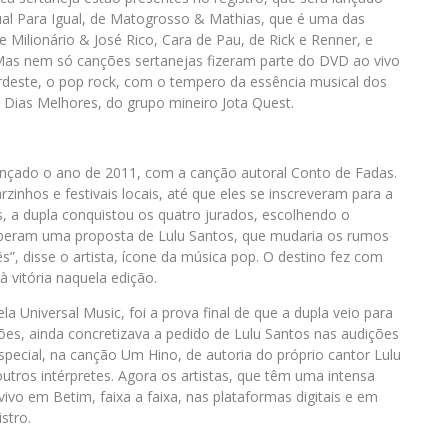
gual Para Igual, de Matogrosso & Mathias, que é uma das
e Milionário & José Rico, Cara de Pau, de Rick e Renner, e
 Mas nem só canções sertanejas fizeram parte do DVD ao vivo
rdeste, o pop rock, com o tempero da essência musical dos
 Dias Melhores, do grupo mineiro Jota Quest.
lançado o ano de 2011, com a canção autoral Conto de Fadas.
inhos e festivais locais, até que eles se inscreveram para a
s, a dupla conquistou os quatro jurados, escolhendo o
eceberam uma proposta de Lulu Santos, que mudaria os rumos
”, disse o artista, ícone da música pop. O destino fez com
 vitória naquela edição.
a Universal Music, foi a prova final de que a dupla veio para
ções, ainda concretizava a pedido de Lulu Santos nas audições
especial, na canção Um Hino, de autoria do próprio cantor Lulu
tros intérpretes. Agora os artistas, que têm uma intensa
o em Betim, faixa a faixa, nas plataformas digitais e em
istro.