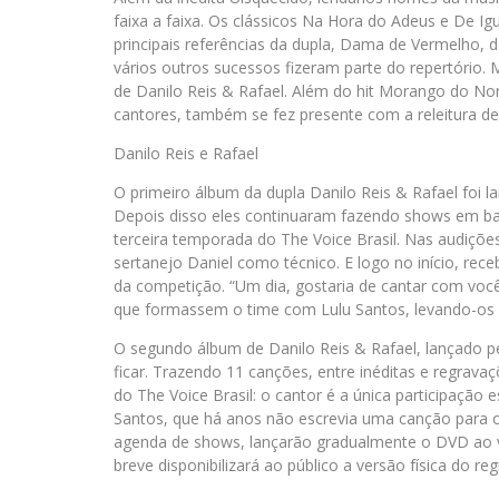
faixa a faixa. Os clássicos Na Hora do Adeus e De I
principais referências da dupla, Dama de Vermelho, d
vários outros sucessos fizeram parte do repertório.
de Danilo Reis & Rafael. Além do hit Morango do No
cantores, também se fez presente com a releitura de
Danilo Reis e Rafael
O primeiro álbum da dupla Danilo Reis & Rafael foi 
Depois disso eles continuaram fazendo shows em barz
terceira temporada do The Voice Brasil. Nas audiçõe
sertanejo Daniel como técnico. E logo no início, r
da competição. “Um dia, gostaria de cantar com vocês
que formassem o time com Lulu Santos, levando-os à
O segundo álbum de Danilo Reis & Rafael, lançado pel
ficar. Trazendo 11 canções, entre inéditas e regrava
do The Voice Brasil: o cantor é a única participação 
Santos, que há anos não escrevia uma canção para ou
agenda de shows, lançarão gradualmente o DVD ao viv
breve disponibilizará ao público a versão física do reg