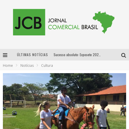
ÚLTIMAS NOTÍCIAS
Sucesso absoluto: Exposete 2026 ultrapassa a marca de 25 mil ingressos vendidos em apenas uma semana
Home
Notícias
Cultura
Proibida: a cerveja pioneira que levou o puro malte ao grande público
Designer mineira lança jogo educativo sobre coleta seletiva na maior feira de jogos de tabuleiro da América Latina
Proibida anuncia retorno da Puro Malte Extra e consolida trajetória de democratização cervejeira no Brasil