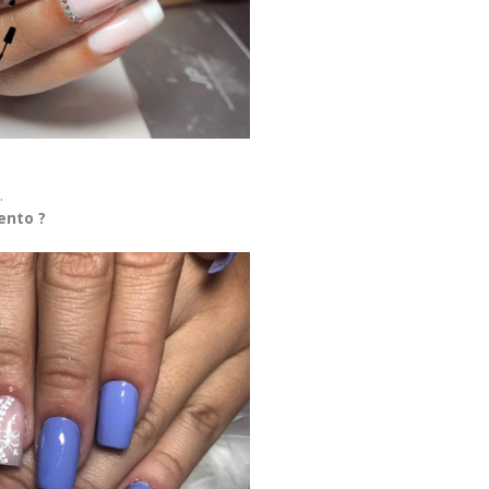
.
ento ?