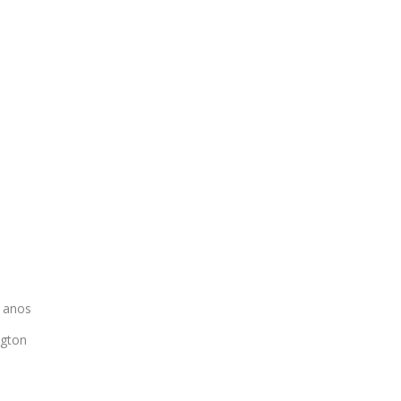
8 anos
ngton