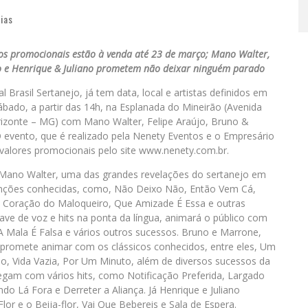
cias
sos promocionais estão à venda até 23 de março; Mano Walter,
no e Henrique & Juliano prometem não deixar ninguém parado
Brasil Sertanejo, já tem data, local e artistas definidos em
sábado, a partir das 14h, na Esplanada do Mineirão (Avenida
izonte – MG) com Mano Walter, Felipe Araújo, Bruno &
O evento, que é realizado pela Nenety Eventos e o Empresário
 valores promocionais pelo site www.nenety.com.br.
 Mano Walter, uma das grandes revelações do sertanejo em
anções conhecidas, como, Não Deixo Não, Então Vem Cá,
, Coração do Maloqueiro, Que Amizade É Essa e outras
rave de voz e hits na ponta da língua, animará o público com
A Mala É Falsa e vários outros sucessos. Bruno e Marrone,
, promete animar com os clássicos conhecidos, entre eles, Um
o, Vida Vazia, Por Um Minuto, além de diversos sucessos da
chegam com vários hits, como Notificação Preferida, Largado
o Lá Fora e Derreter a Aliança. Já Henrique e Juliano
 e o Beija-flor, Vai Que Bebereis e Sala de Espera.