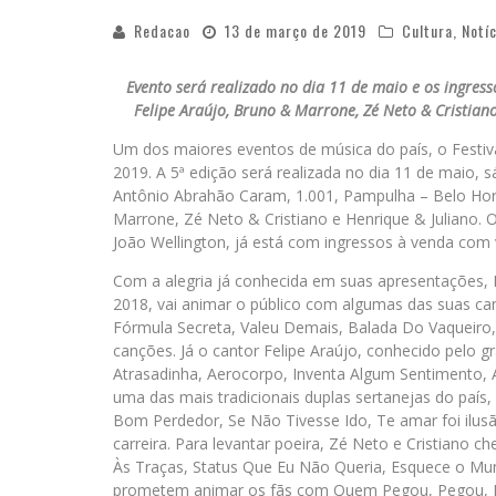
Redacao
13 de março de 2019
Cultura
,
Notí
Evento será realizado no dia 11 de maio e os ingres
Felipe Araújo, Bruno & Marrone, Zé Neto & Cristia
Um dos maiores eventos de música do país, o Festival 
2019. A 5ª edição será realizada no dia 11 de maio, 
Antônio Abrahão Caram, 1.001, Pampulha – Belo Hor
Marrone, Zé Neto & Cristiano e Henrique & Juliano. 
João Wellington, já está com ingressos à venda com
Com a alegria já conhecida em suas apresentações,
2018, vai animar o público com algumas das suas c
Fórmula Secreta, Valeu Demais, Balada Do Vaqueiro
canções. Já o cantor Felipe Araújo, conhecido pelo g
Atrasadinha, Aerocorpo, Inventa Algum Sentimento, 
uma das mais tradicionais duplas sertanejas do país
Bom Perdedor, Se Não Tivesse Ido, Te amar foi ilusã
carreira. Para levantar poeira, Zé Neto e Cristiano 
Às Traças, Status Que Eu Não Queria, Esquece o Mund
prometem animar os fãs com Quem Pegou, Pegou, Flor