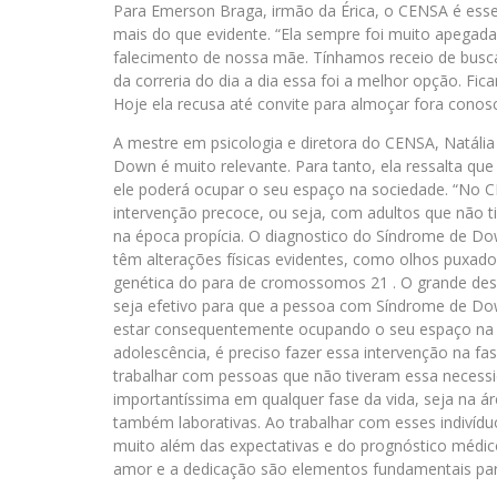
Para Emerson Braga, irmão da Érica, o CENSA é essen
mais do que evidente. “Ela sempre foi muito apegada
falecimento de nossa mãe. Tínhamos receio de busca
da correria do dia a dia essa foi a melhor opção. F
Hoje ela recusa até convite para almoçar fora conos
A mestre em psicologia e diretora do CENSA, Natáli
Down é muito relevante. Para tanto, ela ressalta que
ele poderá ocupar o seu espaço na sociedade. “No
intervenção precoce, ou seja, com adultos que não t
na época propícia. O diagnostico do Síndrome de Do
têm alterações físicas evidentes, como olhos puxado
genética do para de cromossomos 21 . O grande des
seja efetivo para que a pessoa com Síndrome de Dow 
estar consequentemente ocupando o seu espaço na s
adolescência, é preciso fazer essa intervenção na fa
trabalhar com pessoas que não tiveram essa necessi
importantíssima em qualquer fase da vida, seja na áre
também laborativas. Ao trabalhar com esses indivídu
muito além das expectativas e do prognóstico médico
amor e a dedicação são elementos fundamentais para