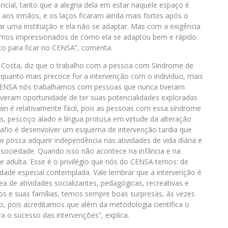
cial, tanto que a alegria dela em estar naquele espaço é
 aos irmãos, e os laços ficaram ainda mais fortes após o
r uma instituição e ela não se adaptar. Mas com a exigência
icamos impressionados de como ela se adaptou bem e rápido.
co para ficar no CENSA”, comenta.
a Costa, diz que o trabalho com a pessoa com Sindrome de
 quanto mais precoce for a intervenção com o indivíduo, mais
 CENSA nós trabalhamos com pessoas que nunca tiveram
iveram oportunidade de ter suas potencialidades exploradas
wn é relativamente fácil, pois as pessoas com essa síndrome
s, pescoço alado e língua protusa em virtude da alteração
afio é desenvolver um esquema de intervenção tardia que
possa adquirir independência nas atividades de vida diária e
ociedade. Quando isso não acontece na infância e na
se adulta. Esse é o privilégio que nós do CENSA temos: de
dade especial contemplada. Vale lembrar que a intervenção é
a de atividades socializantes, pedagógicas, recreativas e
os e suas famílias, temos sempre boas surpresas, às vezes
, pois acreditamos que além da metodologia científica o
 o sucesso das intervenções”, explica.