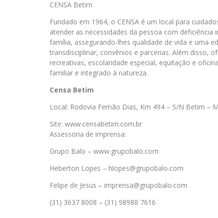
CENSA Betim
Fundado em 1964, o CENSA é um local para cuidados 
atender as necessidades da pessoa com deficiência in
família, assegurando-lhes qualidade de vida e uma e
transdisciplinar, convênios e parcerias. Além disso,
recreativas, escolaridade especial, equitação e ofic
familiar e integrado à natureza.
Censa Betim
Local: Rodovia Fernão Dias, Km 494 – S/N Betim – 
Site: www.censabetim.com.br
Assessoria de imprensa:
Grupo Balo – www.grupobalo.com
Heberton Lopes – hlopes@grupobalo.com
Felipe de Jesus – imprensa@grupobalo.com
(31) 3637 8008 – (31) 98988 7616