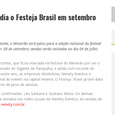
D
ESIGNER MINEIRA LANÇA JOGO EDUCATIVO SOBRE COLETA SELETIVA NA MAIOR FEIRA DE JOGOS DE TABULEIRO DA AMÉRICA LATINA
dia o Festeja Brasil em setembro
P
ROIBIDA ANUNCIA RETORNO DA PURO MALTE EXTRA E CONSOLIDA TRAJETÓRIA DE DEMOCRATIZAÇÃO CERVEJEIRA NO BRASIL
zonte, o Mineirão será palco para a edição nacional do festival
: 08 de setembro; vendas serão iniciadas no dia 09 de julho
izonte, que ficou marcada na história do Mineirão por ser o
gramado do Gigante da Pampulha, e ainda com recorde de
o, neste ano, as empresas Workshow, Nenety Eventos e
nal do evento na capital mineira. O Festeja Brasil já tem data
me de peso de artistas.
ão confirmadas: Léo Santana e Gustavo Mioto. Os demais
a semana nas redes sociais da Nenety Eventos. As vendas de
nenety.com.br
.