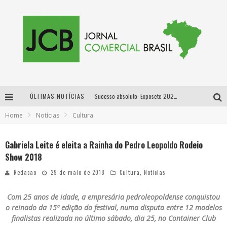
ÚLTIMAS NOTÍCIAS
Sucesso absoluto: Exposete 2026 ultrapassa a marca de 25 mil ingressos vendidos em apenas uma semana
Home
Notícias
Cultura
Proibida: a cerveja pioneira que levou o puro malte ao grande público
Designer mineira lança jogo educativo sobre coleta seletiva na maior feira de jogos de tabuleiro da América Latina
Gabriela Leite é eleita a Rainha do Pedro Leopoldo Rodeio
Show 2018
Proibida anuncia retorno da Puro Malte Extra e consolida trajetória de democratização cervejeira no Brasil
Redacao
29 de maio de 2018
Cultura
,
Notícias
Com 25 anos de idade, a empresária pedroleopoldense conquistou
o reinado da 15ª edição do festival, numa disputa entre 12 modelos
finalistas realizada no último sábado, dia 25, no Container Club