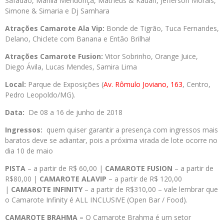
Safadão, Marília Mendonça, Matheus & Kauan, Jefferson Morais,
Simone & Simaria e Dj Samhara
Atrações Camarote Ala Vip:
Bonde de Tigrão, Tuca Fernandes,
Delano, Chiclete com Banana e Então Brilha!
Atrações Camarote Fusion:
Vitor Sobrinho, Orange Juice,
Diego Ávila, Lucas Mendes, Samira Lima
Local:
Parque de Exposições (
Av. Rômulo Joviano, 163
, Centro,
Pedro Leopoldo/MG).
Data:
De 08 a 16 de junho de 2018
Ingressos:
quem quiser garantir a presença com ingressos mais
baratos deve se adiantar, pois a próxima virada de lote ocorre no
dia 10 de maio
PISTA
– a partir de R$ 60,00 |
CAMAROTE FUSION
– a partir de
R$80,00 |
CAMAROTE ALAVIP
– a partir de R$ 120,00
|
CAMAROTE INFINITY
– a partir de R$310,00 – vale lembrar que
o Camarote Infinity é ALL INCLUSIVE (Open Bar / Food).
CAMAROTE BRAHMA –
O Camarote Brahma é um setor