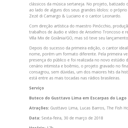
clássicos da música sertaneja. No projeto, batizado 
ao lado de alguns dos seus grandes ídolos: o próprio
Zezé di Camargo & Luciano e o cantor Leonardo.
Com direção artística do maestro Pinócchio, produçã
trabalhos de áudio e vídeo de Anselmo Troncoso e r
Villa Mix de Goiânia/GO, mas só teve seu lançament
Depois do sucesso da primeira edição, o cantor ide
nome, porém um formato diferente. Pela primeira ve
presença do público e foi realizada no novo estúdio
cenário intimista e boêmio, o projeto gravado no fin
consagrou, sem dúvidas, um dos maiores hits da histó
está entre as mais tocadas nas rádios brasileiras.
Serviço
Buteco do Gusttavo Lima em Escarpas do Lago
Atrações:
Gusttavo Lima, Lucas Barros, The Fish Hou
Data:
Sexta-feira, 30 de março de 2018
Horário:
17h