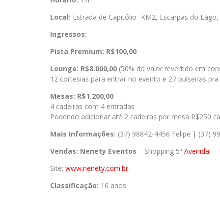
Local:
Estrada de Capitólio -KM2, Escarpas do Lago, C
Ingressos:
Pista Premium: R$100,00
Lounge: R$8.000,00
(50% do valor revertido em co
12 cortesias para entrar no evento e 27 pulseiras pr
Mesas: R$1.200,00
4 cadeiras com 4 entradas
Podendo adicionar até 2 cadeiras por mesa R$250 ca
Mais Informações:
(37) 98842-4456 Felipe | (37) 9
Vendas:
Nenety Eventos
– Shopping 5ª
Avenida
–
Site:
www.nenety.com.br
Classificação:
16 anos