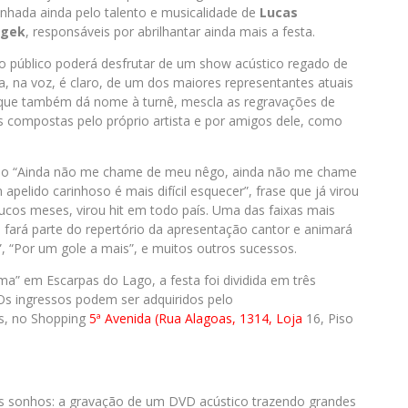
anhada ainda pelo talento e musicalidade de
Lucas
ngek
, responsáveis por abrilhantar ainda mais a festa.
o público poderá desfrutar de um show acústico regado de
, na voz, é claro, de um dos maiores representantes atuais
 que também dá nome à turnê, mescla as regravações de
s compostas pelo próprio artista e por amigos dele, como
ção “Ainda não me chame de meu nêgo, ainda não me chame
elido carinhoso é mais difícil esquecer”, frase que já virou
ucos meses, virou hit em todo país. Uma das faixas mais
a fará parte do repertório da apresentação cantor e animará
, “Por um gole a mais”, e muitos outros sucessos.
ma” em Escarpas do Lago, a festa foi dividida em três
Os ingressos podem ser adquiridos pelo
s, no Shopping
5ª Avenida (Rua Alagoas, 1314, Loja
16, Piso
s sonhos: a gravação de um DVD acústico trazendo grandes