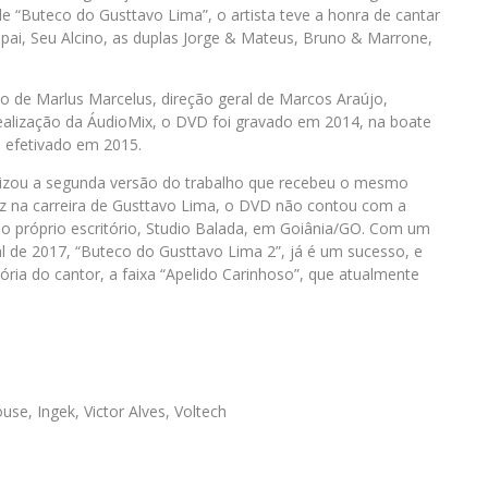
de “Buteco do Gusttavo Lima”, o artista teve a honra de cantar
 pai, Seu Alcino, as duplas Jorge & Mateus, Bruno & Marrone,
o de Marlus Marcelus, direção geral de Marcos Araújo,
ealização da ÁudioMix, o DVD foi gravado em 2014, na boate
o efetivado em 2015.
alizou a segunda versão do trabalho que recebeu o mesmo
z na carreira de Gusttavo Lima, o DVD não contou com a
 do próprio escritório, Studio Balada, em Goiânia/GO. Com um
al de 2017, “Buteco do Gusttavo Lima 2”, já é um sucesso, e
ria do cantor, a faixa “Apelido Carinhoso”, que atualmente
se, Ingek, Victor Alves, Voltech