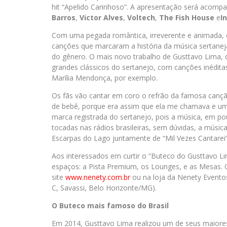
hit “Apelido Carinhoso”. A apresentação será acomp
Barros
,
Victor Alves
,
Voltech
,
The Fish House
e
I
Com uma pegada romântica, irreverente e animada, 
canções que marcaram a história da música sertaneja
do gênero. O mais novo trabalho de Gusttavo Lima,
grandes clássicos do sertanejo, com canções inédita
Marília Mendonça, por exemplo.
Os fãs vão cantar em coro o refrão da famosa can
de bebê, porque era assim que ela me chamava e um ap
marca registrada do sertanejo, pois a música, em po
tocadas nas rádios brasileiras, sem dúvidas, a músic
Escarpas do Lago juntamente de “Mil Vezes Cantarei”
Aos interessados em curtir o “Buteco do Gusttavo Li
espaços: a Pista Premium, os Lounges, e as Mesas. 
site
www.nenety.com.br
ou na loja da Nenety Evento
C, Savassi, Belo Horizonte/MG).
O Buteco mais famoso do Brasil
Em 2014, Gusttavo Lima realizou um de seus maiore