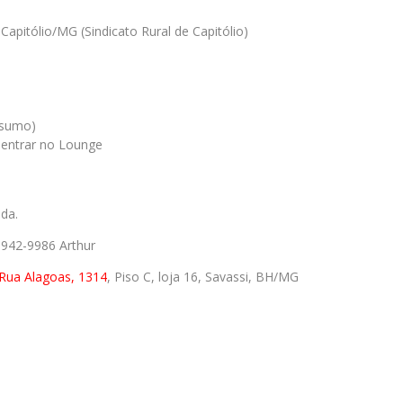
apitólio/MG (Sindicato Rural de Capitólio)
nsumo)
a entrar no Lounge
da.
9942-9986 Arthur
Rua Alagoas, 1314
, Piso C, loja 16, Savassi, BH/MG