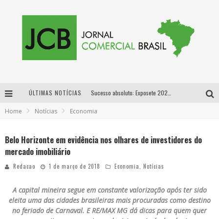
ÚLTIMAS NOTÍCIAS
Sucesso absoluto: Exposete 2026 ultrapassa a marca de 25 mil ingressos vendidos em apenas uma semana
Home
Notícias
Economia
Proibida: a cerveja pioneira que levou o puro malte ao grande público
Designer mineira lança jogo educativo sobre coleta seletiva na maior feira de jogos de tabuleiro da América Latina
Belo Horizonte em evidência nos olhares de investidores do
mercado imobiliário
Proibida anuncia retorno da Puro Malte Extra e consolida trajetória de democratização cervejeira no Brasil
Redacao
1 de março de 2018
Economia
,
Notícias
A capital mineira segue em constante valorização após ter sido
eleita uma das cidades brasileiras mais procuradas como destino
no feriado de Carnaval. E RE/MAX MG dá dicas para quem quer