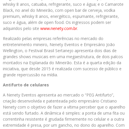
whisky 8 anos, catuaba, refrigerante, suco e água; e o Camarote
Black, no anel do Mineirão, com open bar de cerveja, vodka
premium, whisky 8 anos, energético, espumante, refrigerante,
suco e água, além de open food. Os ingressos podem ser
adquiridos pelo site
www.nenety.com.br
.
Realizado pelas empresas referências no mercado do
entretenimento mineiro, Nenety Eventos e Empresário João
Wellington, o Festival Brasil Sertanejo
apresenta dois dias de
grandes shows musicais em uma megaestrutura, de dois palcos
montados na Esplanada do Mineirão. Esta é a quarta edição da
iniciativa, que desde 2015 é realizada com sucesso de público e
grande repercussão na mídia.
Antifurto de celulares
A Nenety Eventos apresenta ao mercado o “PEG Antifurto”,
criação desenvolvida e patenteada pelo empresário Cristiano
Nenety com o objetivo de fazer a vítima perceber que o aparelho
está sendo furtado. A dinâmica é simples: a ponta de uma fita ou
correntinha resistente é grudada firmemente no celular e a outra
extremidade é presa, por um gancho, no dono do aparelho. Com