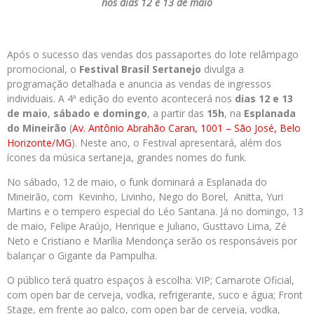
nos dias 12 e 13 de maio
Após o sucesso das vendas dos passaportes do lote relâmpago
promocional, o
Festival
Brasil
Sertanejo
divulga a
programação detalhada e anuncia as vendas de ingressos
individuais. A 4ª edição do evento acontecerá nos
dias 12 e 13
de maio
,
sábado e domingo
, a partir das
15h
, na
Esplanada
do Mineirão
(
Av. Antônio
Abrahão Caran, 1001 – São José, Belo
Horizonte/MG
). Neste ano, o Festival apresentará, além dos
ícones da música sertaneja, grandes nomes do funk.
No sábado, 12 de maio, o funk dominará a Esplanada do
Mineirão, com Kevinho, Livinho, Nego do Borel, Anitta, Yuri
Martins e o tempero especial do Léo Santana. Já no domingo, 13
de maio, Felipe Araújo, Henrique e Juliano, Gusttavo Lima, Zé
Neto e Cristiano e Marília Mendonça serão os responsáveis por
balançar o Gigante da Pampulha.
O público terá quatro espaços à escolha: VIP; Camarote Oficial,
com open bar de cerveja, vodka, refrigerante, suco e água; Front
Stage, em frente ao palco, com open bar de cerveja, vodka,