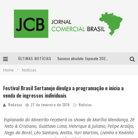
ÚLTIMAS NOTÍCIAS
Sucesso absoluto: Exposete 2026 ultrapassa a marca de 25 mil ingressos vendidos em apenas uma semana
Home
Notícias
Proibida: a cerveja pioneira que levou o puro malte ao grande público
Designer mineira lança jogo educativo sobre coleta seletiva na maior feira de jogos de tabuleiro da América Latina
Festival Brasil Sertanejo divulga a programação e inicia a
venda de ingressos individuais
Proibida anuncia retorno da Puro Malte Extra e consolida trajetória de democratização cervejeira no Brasil
Redacao
27 de fevereiro de 2018
Notícias
Esplanada do Mineirão receberá os shows de Marília Mendonça, Zé
Neto & Cristiano, Gusttavo Lima, Henrique & Juliano, Felipe Araújo,
Nego do Borel, Léo Santana, Anitta, Yuri Martins, Livinho e Kevinho