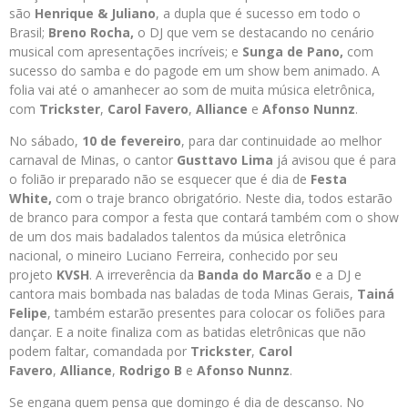
são
Henrique & Juliano
, a dupla que é sucesso em todo o
Brasil;
Breno Rocha,
o DJ que vem se destacando no cenário
musical com apresentações incríveis; e
Sunga de Pano,
com
sucesso do samba e do pagode em um show bem animado. A
folia vai até o amanhecer ao som de muita música eletrônica,
com
Trickster
,
Carol Favero
,
Alliance
e
Afonso Nunnz
.
No sábado,
10 de fevereiro
, para dar continuidade ao melhor
carnaval de Minas, o cantor
Gusttavo Lima
já avisou que é para
o folião ir preparado não se esquecer que é dia de
Festa
White,
com o traje branco obrigatório. Neste dia, todos estarão
de branco para compor a festa que contará também com o show
de um dos mais badalados talentos da música eletrônica
nacional, o mineiro Luciano Ferreira, conhecido por seu
projeto
KVSH
. A irreverência da
Banda do Marcão
e a DJ e
cantora mais bombada nas baladas de toda Minas Gerais,
Tainá
Felipe
, também estarão presentes para colocar os foliões para
dançar. E a noite finaliza com as batidas eletrônicas que não
podem faltar, comandada por
Trickster
,
Carol
Favero
,
Alliance
,
Rodrigo B
e
Afonso Nunnz
.
Se engana quem pensa que domingo é dia de descanso. No