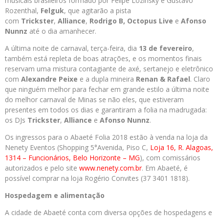
musicais brasileiros formado por Felipe Lozinsky e Gustavo
Rozenthal,
Felguk
, que agitarão a pista
com
Trickster
,
Alliance
,
Rodri
go B, Octopus Live
e
Afonso
Nunnz
até o dia amanhecer.
A última noite de carnaval, terça-feira, dia
13 de fevereiro
,
também está repleta de boas atrações, e os momentos finais
reservam uma mistura contagiante de axé, sertanejo e eletrônico
com
Alexandre Peixe
e a dupla mineira
Renan & Rafael
. Claro
que ninguém melhor para fechar em grande estilo a última noite
do melhor carnaval de Minas se não eles, que estiveram
presentes em todos os dias e garantiram a folia na madrugada:
os DJs
Trickster
,
Alliance
e
Afon
so Nunnz
.
Os ingressos para o Abaeté Folia 2018 estão à venda na loja da
Nenety Eventos (Shopping 5°Avenida, Piso C,
Loja 16, R. Alagoas,
1314 – Funcionários, Belo Horizonte – MG
), com comissários
autorizados e pelo site
www.nenety.com.br
. Em Abaeté, é
possível comprar na loja Rogério Convites (37 3401 1818).
Hospedagem e alimentação
A cidade de Abaeté conta com diversa opções de hospedagens e