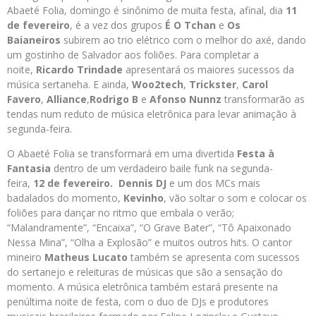
Abaeté Folia, domingo é sinônimo de muita festa, afinal, dia
11
de fevereiro
, é a vez dos grupos
É O Tchan
e
Os
Baianeiros
subirem ao trio elétrico com o melhor do axé, dando
um gostinho de Salvador aos foliões. Para completar a
noite,
Ricardo Trindade
apresentará os maiores sucessos da
música sertaneha. E ainda,
Woo2tech
,
Trickster
,
Carol
Favero
,
Alliance
,
Rodrigo B
e
Afonso Nunnz
transformarão as
tendas num reduto de música eletrônica para levar animação à
segunda-feira.
O Abaeté Folia se transformará em uma divertida
Festa à
Fantasia
dentro de um verdadeiro baile funk na segunda-
feira,
12 de fevereiro.
Dennis DJ
e um dos MCs mais
badalados do momento,
Kevinho
, vão soltar o som e colocar os
foliões para dançar no ritmo que embala o verão;
“Malandramente”, “Encaixa”, “O Grave Bater”, “Tô Apaixonado
Nessa Mina”, “Olha a Explosão” e muitos outros hits. O cantor
mineiro
Matheus Lucato
também se apresenta com sucessos
do sertanejo e releituras de músicas que são a sensação do
momento. A música eletrônica também estará presente na
penúltima noite de festa, com o duo de DJs e produtores