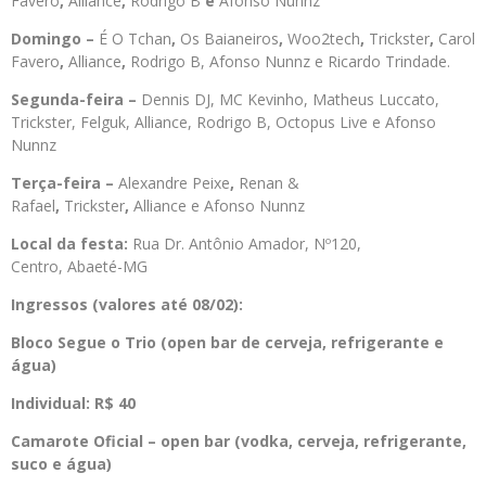
Favero
,
Alliance
,
Rodrigo B
e
Afonso Nunnz
Domingo –
É O Tchan
,
Os Baianeiros
,
Woo2tech
,
Trickste
r
,
Carol
Favero
,
Alliance
,
Rodrigo B, Afonso Nunnz e Ricardo Trindade.
Segunda-feira –
Dennis DJ, MC Kevinho, Matheus Luccato,
Trickster, Felguk, Alliance, Rodrigo B, Octopus Live e Afonso
Nunnz
Terça-feira –
Alexandre Peixe
,
Renan &
Rafael
,
Trickster
,
Alliance e Afonso Nunnz
Local da festa:
Rua Dr. Antônio Amador, Nº120,
Centro, Abaeté-MG
Ingressos (valores até 08/02):
Bloco Segue o Trio (open bar de cerveja, refrigerante e
água)
Individual: R$ 40
Camarote Oficial – open bar (vodka, cerveja, refrigerante,
suco e água)