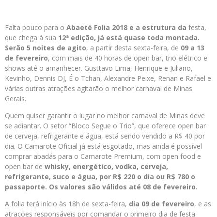
Falta pouco para o
Abaeté Folia 2018
e a estrutura da
festa,
que chega à sua
12ª edição,
já está quase toda montada.
Serão
5 noites de agito
, a partir desta sexta-feira, de
09 a 13
de fevereiro
, com mais de 40 horas de open bar, trio elétrico e
shows até o amanhecer. Gusttavo Lima, Henrique e Juliano,
Kevinho, Dennis DJ, É o Tchan, Alexandre Peixe, Renan e Rafael e
várias outras atrações agitarão o melhor carnaval de Minas
Gerais.
Quem quiser garantir o lugar no melhor carnaval de Minas deve
se adiantar. O setor “Bloco Segue o Trio”, que oferece open bar
de cerveja, refrigerante e água, está sendo vendido a R$ 40 por
dia. O Camarote Oficial já está esgotado, mas ainda é possível
comprar abadás para o Camarote Premium, com open food e
open bar de
whisky, energético, vodka, cerveja,
refrigerante, suco e água, por R$ 220 o dia ou R$ 780 o
passaporte. Os valores são válidos até 08 de fevereiro.
A folia terá início às 18h de sexta-feira,
dia 09 de fevereiro
, e as
atrações responsáveis por comandar o primeiro dia de festa