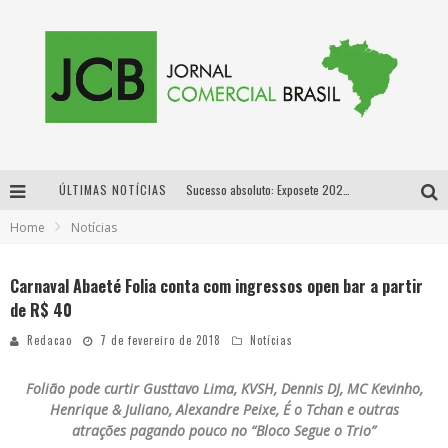
ÚLTIMAS NOTÍCIAS
Sucesso absoluto: Exposete 2026 ultrapassa a marca de 25 mil ingressos vendidos em apenas uma semana
Home
Notícias
Proibida: a cerveja pioneira que levou o puro malte ao grande público
Designer mineira lança jogo educativo sobre coleta seletiva na maior feira de jogos de tabuleiro da América Latina
Carnaval Abaeté Folia conta com ingressos open bar a partir
de R$ 40
Proibida anuncia retorno da Puro Malte Extra e consolida trajetória de democratização cervejeira no Brasil
Redacao
7 de fevereiro de 2018
Notícias
Folião pode curtir Gusttavo Lima, KVSH, Dennis DJ, MC Kevinho,
Henrique & Juliano, Alexandre Peixe, É o Tchan e outras
atrações pagando pouco no “Bloco Segue o Trio”