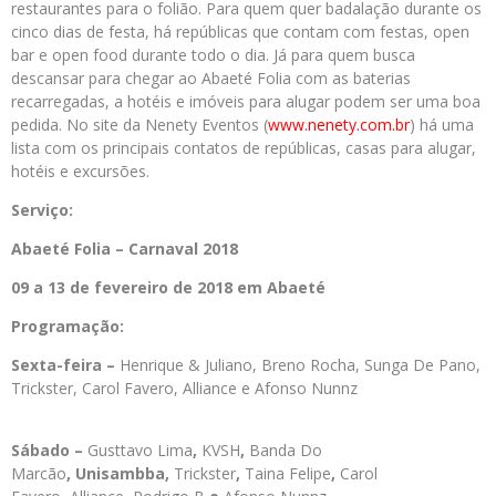
restaurantes para o folião. Para quem quer badalação durante os
cinco dias de festa, há repúblicas que contam com festas, open
bar e open food durante todo o dia. Já para quem busca
descansar para chegar ao Abaeté Folia com as baterias
recarregadas, a hotéis e imóveis para alugar podem ser uma boa
pedida. No site da Nenety Eventos (
www.nenety.com.br
) há uma
lista com os principais contatos de repúblicas, casas para alugar,
hotéis e excursões.
Serviço:
Abaeté Folia – Carnaval 2018
09 a 13 de fevereiro de 2018 em Abaeté
Programação:
Sexta-feira –
Henrique & Juliano, Breno Rocha, Sunga De Pano,
Trickster, Carol Favero, Alliance e Afonso Nunnz
Sábado –
Gusttavo Lima
,
KVSH
,
Banda Do
Marcão
,
Unisambba,
Trickster
,
Taina Felipe
,
Carol