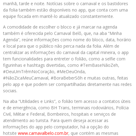
manhã, tarde e noite. Notícias sobre o carnaval e os bastidores
da folia também estão disponíveis no app, que conta com uma
equipe focada em mantê-lo atualizado constantemente.
A comodidade de escolher o bloco e já marcar na agenda
também é oferecida pelo Carnaval Belô, que, na aba “Minha
Agenda”, reúne informações como nome do bloco, data, horário
e local para que o público não perca nada da folia. Além de
centralizar as informações do carnaval da capital mineira, o app
tem funcionalidades para entreter o folião, como a selfie com
figurinhas e hashtags divertidas, como #TemBaseNãoZeh,
#DeuUmTrêmNoCoração, #MeDeuOnda,
#NãoZicaMeuCarnaval, #BoraBeberSôh e muitas outras, feitas
pelo app e que podem ser compartilhadas diretamente nas redes
sociais.
Na aba “Utilidades e Links”, o folião tem acesso a contatos úteis
e de emergência, como BH Trans, terminais rodoviários, Polícia
Civil, Militar e Federal, Bombeiros, hospitais e serviços de
atendimento ao turista. Para quem deseja acessar as
informações do app pelo computador, há a opção do
hotsite
www.carnavalbelo.com.br
, que contém as mesmas