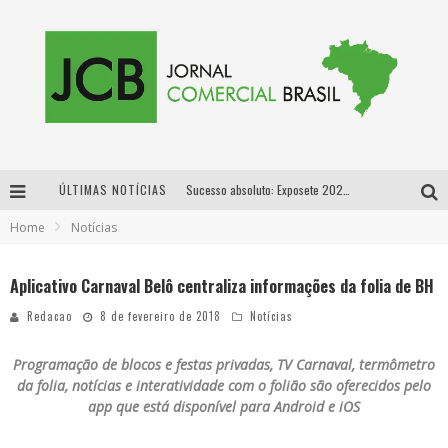
ÚLTIMAS NOTÍCIAS
Sucesso absoluto: Exposete 2026 ultrapassa a marca de 25 mil ingressos vendidos em apenas uma semana
Home
Notícias
Proibida: a cerveja pioneira que levou o puro malte ao grande público
Designer mineira lança jogo educativo sobre coleta seletiva na maior feira de jogos de tabuleiro da América Latina
Aplicativo Carnaval Belô centraliza informações da folia de BH
Proibida anuncia retorno da Puro Malte Extra e consolida trajetória de democratização cervejeira no Brasil
Redacao
8 de fevereiro de 2018
Notícias
Programação de blocos e festas privadas, TV Carnaval, termômetro
da folia, notícias e interatividade com o folião são oferecidos pelo
app que está disponível para Android e iOS