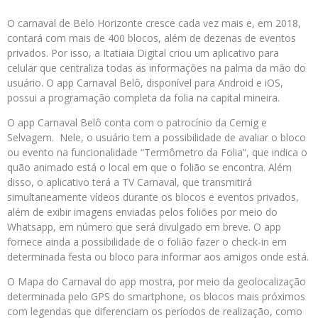
O carnaval de Belo Horizonte cresce cada vez mais e, em 2018,
contará com mais de 400 blocos, além de dezenas de eventos
privados. Por isso, a Itatiaia Digital criou um aplicativo para
celular que centraliza todas as informações na palma da mão do
usuário. O app Carnaval Belô, disponível para Android e iOS,
possui a programação completa da folia na capital mineira.
O app Carnaval Belô conta com o patrocínio da Cemig e
Selvagem. Nele, o usuário tem a possibilidade de avaliar o bloco
ou evento na funcionalidade “Termômetro da Folia”, que indica o
quão animado está o local em que o folião se encontra. Além
disso, o aplicativo terá a TV Carnaval, que transmitirá
simultaneamente vídeos durante os blocos e eventos privados,
além de exibir imagens enviadas pelos foliões por meio do
Whatsapp, em número que será divulgado em breve. O app
fornece ainda a possibilidade de o folião fazer o check-in em
determinada festa ou bloco para informar aos amigos onde está.
O Mapa do Carnaval do app mostra, por meio da geolocalização
determinada pelo GPS do smartphone, os blocos mais próximos
com legendas que diferenciam os períodos de realização, como