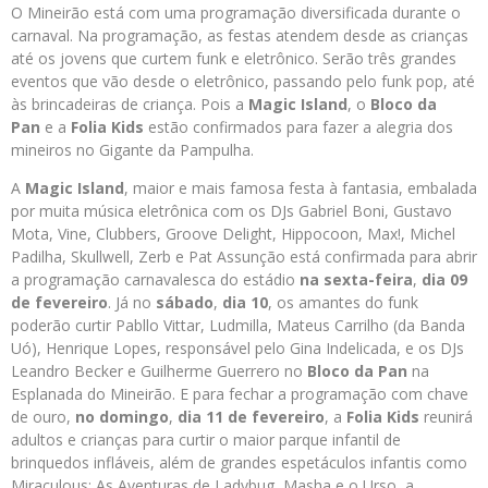
O Mineirão está com uma programação diversificada durante o
carnaval. Na programação, as festas atendem desde as crianças
até os jovens que curtem funk e eletrônico. Serão três grandes
eventos que vão desde o eletrônico, passando pelo funk pop, até
às brincadeiras de criança. Pois a
Magic Island
, o
Bloco da
Pan
e a
Folia Kids
estão confirmados para fazer a alegria dos
mineiros no Gigante da Pampulha.
A
Magic Island
, maior e mais famosa festa à fantasia, embalada
por muita música eletrônica com os DJs Gabriel Boni, Gustavo
Mota, Vine, Clubbers, Groove Delight, Hippocoon, Max!,
Michel
Padilha, Skullwell, Zerb e Pat Assunção está confirmada para abrir
a programação carnavalesca do estádio
na sexta-feira
,
dia 09
de fevereiro
. Já no
sábado
,
dia 10
, os amantes do funk
poderão curtir Pabllo Vittar, Ludmilla, Mateus Carrilho (da Banda
Uó), Henrique Lopes, responsável pelo Gina Indelicada, e os DJs
Leandro Becker e Guilherme Guerrero no
Bloco da Pan
na
Esplanada do Mineirão. E para fechar a programação com chave
de ouro,
no domingo
,
dia 11 de fevereiro
, a
Folia Kids
reunirá
adultos e crianças para curtir o maior parque infantil de
brinquedos infláveis, além de grandes espetáculos infantis como
Miraculous: As Aventuras de Ladybug, Masha e o Urso, a