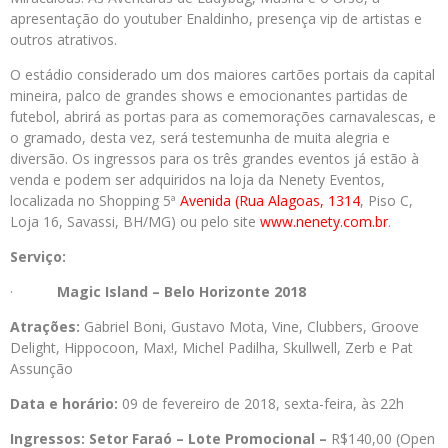
apresentação do youtuber Enaldinho, presença vip de artistas e
outros atrativos.
O estádio considerado um dos maiores cartões portais da capital
mineira, palco de grandes shows e emocionantes partidas de
futebol, abrirá as portas para as comemorações carnavalescas, e
o gramado, desta vez, será testemunha de muita alegria e
diversão. Os ingressos para os três grandes eventos já estão à
venda e podem ser adquiridos na loja da Nenety Eventos,
localizada no Shopping 5ª
Avenida (Rua Alagoas, 1314
, Piso C,
Loja 16, Savassi, BH/MG) ou pelo site
www.nenety.com.br
.
Serviço:
·
Magic Island – Belo Horizonte 2018
Atrações:
Gabriel Boni, Gustavo Mota, Vine, Clubbers, Groove
Delight, Hippocoon, Max!, Michel Padilha, Skullwell, Zerb e Pat
Assunção
Data e horário:
09 de fevereiro de 2018, sexta-feira, às 22h
Ingressos:
Setor Faraó – Lote Promocional –
R$140,00 (Open