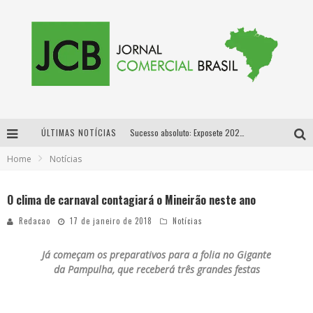
ÚLTIMAS NOTÍCIAS
Sucesso absoluto: Exposete 2026 ultrapassa a marca de 25 mil ingressos vendidos em apenas uma semana
Home
Notícias
Proibida: a cerveja pioneira que levou o puro malte ao grande público
Designer mineira lança jogo educativo sobre coleta seletiva na maior feira de jogos de tabuleiro da América Latina
O clima de carnaval contagiará o Mineirão neste ano
Proibida anuncia retorno da Puro Malte Extra e consolida trajetória de democratização cervejeira no Brasil
Redacao
17 de janeiro de 2018
Notícias
Já começam os preparativos para a folia no Gigante
da Pampulha, que receberá três grandes festas