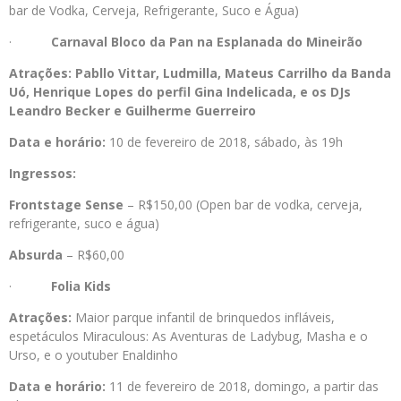
bar de Vodka, Cerveja, Refrigerante, Suco e Água)
·
Carnaval Bloco da Pan na Esplanada do Mineirão
Atrações: Pabllo Vittar, Ludmilla, Mateus Carrilho da Banda
Uó, Henrique Lopes do perfil Gina Indelicada, e os DJs
Leandro Becker e Guilherme Guerreiro
Data e horário:
10 de fevereiro de 2018, sábado, às 19h
Ingressos:
Frontstage Sense
– R$150,00 (Open bar de vodka, cerveja,
refrigerante, suco e água)
Absurda
– R$60,00
·
Folia Kids
Atrações:
Maior parque infantil de brinquedos infláveis,
espetáculos Miraculous: As Aventuras de Ladybug, Masha e o
Urso, e o youtuber Enaldinho
Data e horário:
11 de fevereiro de 2018, domingo, a partir das