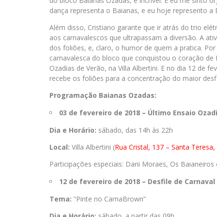
do bloco Baianas Ozadas, é incrível. E eu me sinto o
dança representa o Baianas, e eu hoje represento a 
Além disso, Cristiano garante que ir atrás do trio elé
aos carnavalescos que ultrapassam a diversão. A ativ
dos foliões, e, claro, o humor de quem a pratica. Por
carnavalesca do bloco que conquistou o coração de 
Ozadias de Verão, na Villa Albertini. E no dia 12 de f
recebe os foliões para a concentração do maior desfi
Programação Baianas Ozadas:
03 de fevereiro de 2018 – Último Ensaio Ozad
Dia e Horário:
sábado, das 14h às 22h
Local:
Villa Albertini (
Rua Cristal, 137 – Santa Teresa,
Participações especiais: Dani Moraes, Os Baianeiro
12 de fevereiro de 2018 – Desfile de Carnava
Tema:
“Pinte no CarnaBrown”
Dia e Horário:
sábado, a partir das 09h