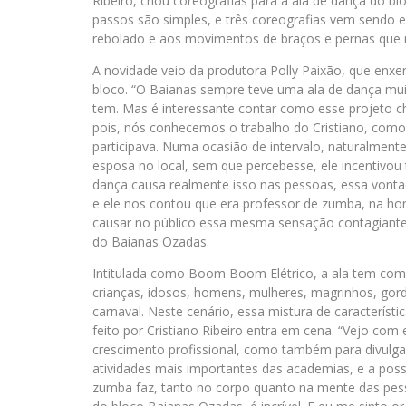
Ribeiro, criou coreografias para a ala de dança do 
passos são simples, e três coreografias vem sendo e
rebolado e aos movimentos de braços e pernas que
A novidade veio da produtora Polly Paixão, que enxe
bloco. “O Baianas sempre teve uma ala de dança muit
tem. Mas é interessante contar como esse projeto c
pois, nós conhecemos o trabalho do Cristiano, como 
participava. Numa ocasião de intervalo, naturalme
esposa no local, sem que percebesse, ele incentivou t
dança causa realmente isso nas pessoas, essa von
e ele nos contou que era professor de zumba, na hora
causar no público essa mesma sensação contagiante 
do Baianas Ozadas.
Intitulada como Boom Boom Elétrico, a ala tem como
crianças, idosos, homens, mulheres, magrinhos, gor
carnaval. Neste cenário, essa mistura de caracterís
feito por Cristiano Ribeiro entra em cena. “Vejo 
crescimento profissional, como também para divulga
atividades mais importantes das academias, e a poss
zumba faz, tanto no corpo quanto na mente das pe