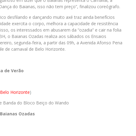
rgulhoso em dizer que o Baianas representa o Carnaval, a
Dança do Baianas, isso não tem preço”, finalizou coreógrafo.
trico desfilando e dançando muito axé traz ainda benefícios
idade exercita o corpo, melhora a capacidade de resistência
 isso, os interessados em abusarem da “ozadia” e cair na folia
BH, o Baianas Ozadas realiza aos sábados os Ensaios
evereiro, segunda-feira, a partir das 09h, a Avenida Afonso Pena
le de carnaval de Belo Horizonte.
ia de Verão
 Belo Horizonte
)
s e Banda do Bloco Beiço do Wando
l Baianas Ozadas