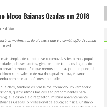
D
ESIGNER MINEIRA LANÇA JOGO EDUCATIVO SOBRE COLETA SELETIVA NA MAIOR FEIRA DE JOGOS DE TABULEIRO DA AMÉRICA LATINA
no bloco Baianas Ozadas em 2018
P
ROIBIDA ANUNCIA RETORNO DA PURO MALTE EXTRA E CONSOLIDA TRAJETÓRIA DE DEMOCRATIZAÇÃO CERVEJEIRA NO BRASIL
Notícias
rcará os movimentos da ala neste ano é a combinação de zumba
e axé
is simples de caracterizar o carnaval. A festa mais popular
es idades, classes sociais, gêneros, e de todos os lugares do
coordenação motora é o que menos importa, já que o principal
r bloco carnavalesco de rua da capital mineira, Baianas
umba para animar os foliões no desfile.
, e claro, também os brasileiros, tornando um verdadeiro
icional, quatro ritmos básicos são predominantes para
erengue, a cúmbia e o reggaeton, mistura aparentemente
aianas Ozadas, o profissional de educação física, Cristiano