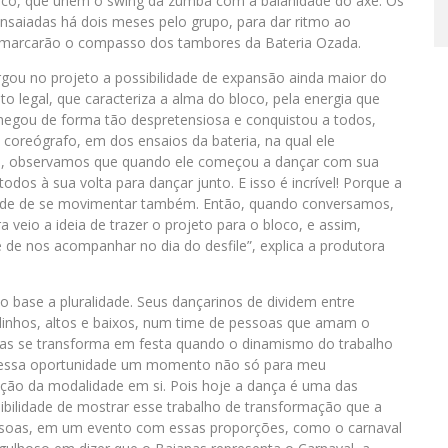
bloco, que unem o swing da zumba com a baianidade do axé. Os
nsaiadas há dois meses pelo grupo, para dar ritmo ao
 marcarão o compasso dos tambores da Bateria Ozada.
rgou no projeto a possibilidade de expansão ainda maior do
o legal, que caracteriza a alma do bloco, pela energia que
hegou de forma tão despretensiosa e conquistou a todos,
coreógrafo, em dos ensaios da bateria, na qual ele
nte, observamos que quando ele começou a dançar com sua
odos à sua volta para dançar junto. E isso é incrível! Porque a
tade de se movimentar também. Então, quando conversamos,
 veio a ideia de trazer o projeto para o bloco, e assim,
de nos acompanhar no dia do desfile”, explica a produtora
 base a pluralidade. Seus dançarinos de dividem entre
dinhos, altos e baixos, num time de pessoas que amam o
ticas se transforma em festa quando o dinamismo do trabalho
com essa oportunidade um momento não só para meu
ção da modalidade em si. Pois hoje a dança é uma das
ibilidade de mostrar esse trabalho de transformação que a
ssoas, em um evento com essas proporções, como o carnaval