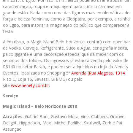
em 2017: o Egito. Por isso, os mineiros poderão usar e abusar da
caracterização, roupa e maquiagem para curtir o carnaval em
grande estilo. Nada como uma das figuras mais emblemáticas de
força e beleza feminina, como a Cleópatra, por exemplo, a rainha
do Egito, para inspirar a imaginação do público que comparecer à
festa.
Além disso, o Magic Island Belo Horizonte, contará com open bar
de Vodka, Cerveja, Refrigerante, Suco e Água, cenografia inédita,
palco gigante e uma decoração especial que irá mexer com os
sentidos dos foliões. Os ingressos já estão à venda pelo valor de
R$140 no setor Faraó, e podem ser adquiridos na loja da Nenety
Eventos, localizada no Shopping 5ª
Avenida (Rua Alagoas, 1314
,
Piso C, Loja 16, Savassi, BH/MG) ou pelo
site
www.nenety.com.br
.
Serviço
Magic Island – Belo Horizonte 2018
Atrações:
Gabriel Boni, Gustavo Mota, Vine, Clubbers, Groove
Delight, Hippocoon, Max!, Michel Padilha, Skullwell, Zerb e Pat
Assunção