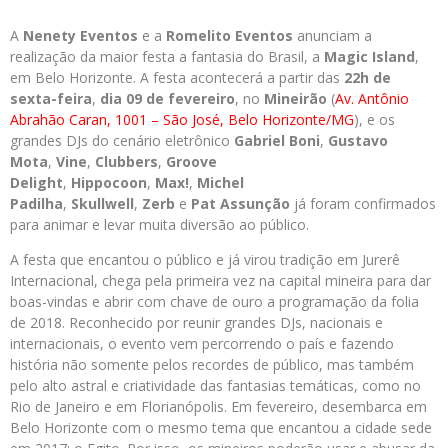
A
Nenety Eventos
e a
Romelito Eventos
anunciam a
realização da maior festa a fantasia do Brasil, a
Magic Island
,
em Belo Horizonte. A festa acontecerá a partir das
22h de
sexta-feira
,
dia 09 de fevereiro
, no
Mineirão
(
Av. Antônio
Abrahão Caran, 1001 – São José, Belo Horizonte/MG
), e os
grandes DJs do cenário eletrônico
Gabriel Boni
,
Gustavo
Mota
,
Vine
,
Clubbers
,
Groove
Delight
,
Hippocoon
,
Max!
,
Michel
Padilha
,
Skullwell
,
Zerb
e
Pat Assunção
já foram confirmados
para animar e levar muita diversão ao público.
A festa que encantou o público e já virou tradição em Jurerê
Internacional, chega pela primeira vez na capital mineira para dar
boas-vindas e abrir com chave de ouro a programação da folia
de 2018. Reconhecido por reunir grandes DJs, nacionais e
internacionais, o evento vem percorrendo o país e fazendo
história não somente pelos recordes de público, mas também
pelo alto astral e criatividade das fantasias temáticas, como no
Rio de Janeiro e em Florianópolis. Em fevereiro, desembarca em
Belo Horizonte com o mesmo tema que encantou a cidade sede