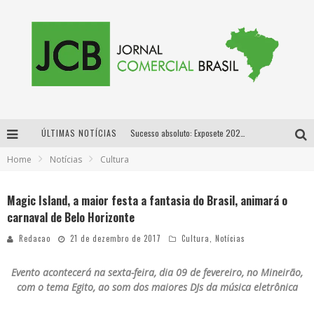
ÚLTIMAS NOTÍCIAS
Sucesso absoluto: Exposete 2026 ultrapassa a marca de 25 mil ingressos vendidos em apenas uma semana
Home
Notícias
Cultura
Proibida: a cerveja pioneira que levou o puro malte ao grande público
Designer mineira lança jogo educativo sobre coleta seletiva na maior feira de jogos de tabuleiro da América Latina
Magic Island, a maior festa a fantasia do Brasil, animará o
carnaval de Belo Horizonte
Proibida anuncia retorno da Puro Malte Extra e consolida trajetória de democratização cervejeira no Brasil
Redacao
21 de dezembro de 2017
Cultura
,
Notícias
Evento acontecerá na sexta-feira, dia 09 de fevereiro, no Mineirão,
com o tema Egito, ao som dos maiores DJs da música eletrônica