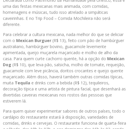
Declarada como Patrimônio da Humanidade pela Unesco, essa é
uma das festas mexicanas mais animada,
com
comidas,
homenagens e músicas, tudo isso atrelado
a
simpáticas
caveirinhas. E no
Trip
Food
–
Comida
Mochileira
nã
o
será
diferente.
Para celebrar
a
cultura
mexicana
, nada melhor do que se deliciar
com
o
Mexican Burguer
(R$ 13), feito
com
pã
o
de
hambúrguer
australiano, hambúrguer bovino, guacamole levemente
apimentada, queijo muçarela maçaricado e molho
de
alho da
casa. Para quem curte cachorro quente, há
a
opçã
o
do
Mexican
Dog
(R$ 10), que leva pã
o
, salsicha, molho
de
tomate, requeijã
o
,
guacamole
com
leve picância, doritos crocantes e queijo quente
maçaricado. Além disso, haverá também outras comidas típicas,
muita
Tequila
e drinks
com
a
bebida (R$ 12), tequileiros,
decoraçã
o
típica e uma artista
de
pintura facial, que desenhará as
divertidas caveiras mexicanas nos rostos das pessoas que
estiverem lá.
Para quem quiser experimentar sabores
de
outros países, todo
o
cardápio do restaurante estará à disposiçã
o
, variedades
de
comidas, drinks e cervejas.
O
restaurante funciona
de
quarta-feira