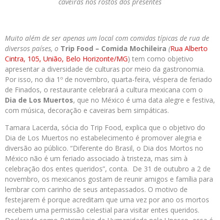
caveiras nos rostos dos presentes
Muito além
de
ser apenas um local
com
comidas típicas
de
rua
de
diversos países,
o
Trip
Food
–
Comida
Mochileira
(
Rua Alberto
Cintra, 105, Uniã
o
, Belo Horizonte/MG
) tem como objetivo
apresentar
a
diversidade
de
culturas por meio da gastronomia.
Por isso, no
dia
1º
de
novembro, quarta-feira, véspera
de
feriado
de
Finados,
o
restaurante celebrará
a
cultura
mexicana
com
o
Dia
de
Los
Muertos
, que no México é uma data alegre e festiva,
com
música, decoraçã
o
e caveiras bem simpáticas.
Tamara Lacerda, sócia do
Trip
Food
, explica que
o
objetivo do
Dia
de
Los
Muertos
no estabelecimento é promover alegria e
diversã
o
ao público. “Diferente do Brasil,
o
Dia
dos Mortos no
México nã
o
é um feriado associado à tristeza, mas sim à
celebra
çã
o
dos entes queridos”, conta.
De
31
de
outubro
a
2
de
novembro, os mexicanos gostam
de
reunir amigos e família para
lembrar
com
carinho
de
seus antepassados.
O
motivo
de
festejarem é porque acreditam que uma vez por ano os mortos
recebem uma permissã
o
celestial para visitar entes queridos.