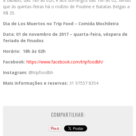
a
sábado, das 18h às 02h, e aos domingos das 16h às 02, sendo
que às quintas-feiras há
o
rodízio
de
Poutine e Batatas Belgas
a
R$ 35.
Dia
de
Los
Muertos
no
Trip
Food
–
Comida
Mochileira
Data:
01
de
novembro
de
2017 – quarta-feira, véspera
de
feriado
de
Finados
Horário:
18h às 02h
Facebook:
https://www.
facebook.
com
/tripfoodbh/
Instagram:
@tripfoodbh
Mais informações e reservas:
31 97557 8354
COMPARTILHAR: