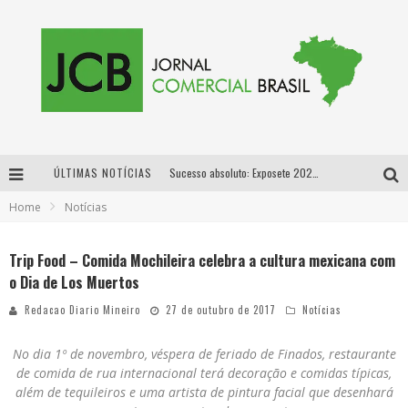
ÚLTIMAS NOTÍCIAS
Sucesso absoluto: Exposete 2026 ultrapassa a marca de 25 mil ingressos vendidos em apenas uma semana
Home
Notícias
Proibida: a cerveja pioneira que levou o puro malte ao grande público
Designer mineira lança jogo educativo sobre coleta seletiva na maior feira de jogos de tabuleiro da América Latina
Trip Food – Comida Mochileira celebra a cultura mexicana com
o Dia de Los Muertos
Proibida anuncia retorno da Puro Malte Extra e consolida trajetória de democratização cervejeira no Brasil
Redacao Diario Mineiro
27 de outubro de 2017
Notícias
No
dia
1º
de
novembro, véspera
de
feriado
de
Finados, restaurante
de
comida
de
rua internacional terá decoraçã
o
e comidas típicas,
além
de
tequileiros e uma artista
de
pintura facial que desenhará